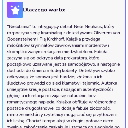
Dlaczego warto:
"Nielubiana" to intrygujący debiut Nele Neuhaus, który 
rozpoczyna serię kryminalną z detektywami Oliverem von 
Bodensteinem i Pią Kirchhoff. Książka przyciąga 
miłośników kryminałów zawirowaniami morderstw i 
skomplikowanymi relacjami międzyludzkimi. Fabuła 
zaczyna się od odkrycia ciała prokuratora, które 
początkowo uznawane jest za samobójstwo, a następnie 
dochodzi do śmierci młodej kobiety. Detektywi szybko 
odkrywają, że sprawa jest bardziej złożona, a ich 
śledztwo prowadzi do sieci kłamstw i tajemnic. Autorka 
umiejętnie kreuje postacie, nadając im autentyczność i 
głębię, a ich relacja rozwija się naturalnie, bez 
romantycznego napięcia. Książka obfituje w różnorodne 
postacie drugoplanowe, co dodaje fabule złożoności, 
mimo że niektórzy czytelnicy mogą czuć się przytłoczeni 
ich liczbą. Chociaż tempo akcji w drugiej połowie nieco 
zwalnia, zakończenie zaskakuje i zachęca do sięgnięcia po 