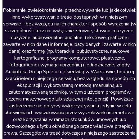
Literatura anglojęzyczna
Pobieranie, zwielokrotnianie, przechowywanie lub jakiekolwiek
inne wykorzystywanie treści dostępnych w niniejszym
Literatura faktu
serwisie - bez względu na ich charakter i sposób wyrażenia (w
szczególności lecz nie wyłącznie: słowne, słowno-muzyczne,
Literatura obyczajowa
muzyczne, audiowizualne, audialne, tekstowe, graficzne i
Literatura piękna obca
zawarte w nich dane i informacje, bazy danych i zawarte w nich
dane) oraz formę (np. literackie, publicystyczne, naukowe,
Literatura piękna polska
kartograficzne, programy komputerowe, plastyczne,
Nagrania relaksacyjne
fotograficzne) wymaga uprzedniej i jednoznacznej zgody
Audioteka Group Sp. z o.o. z siedzibą w Warszawie, będącej
Nauka języków
właścicielem niniejszego serwisu, bez względu na sposób ich
Nauki humanistyczne
eksploracji i wykorzystaną metodę (manualną lub
zautomatyzowaną technikę, w tym z użyciem programów
Podcasty i audycje
uczenia maszynowego lub sztucznej inteligencji). Powyższe
Polityka
zastrzeżenie nie dotyczy wykorzystywania jedynie w celu
ułatwienia ich wyszukiwania przez wyszukiwarki internetowe
Prasa
oraz korzystania w ramach stosunków umownych lub
Religia
dozwolonego użytku określonego przez właściwe przepisy
prawa. Szczegółowa treść dotycząca niniejszego zastrzeżenia
Romans