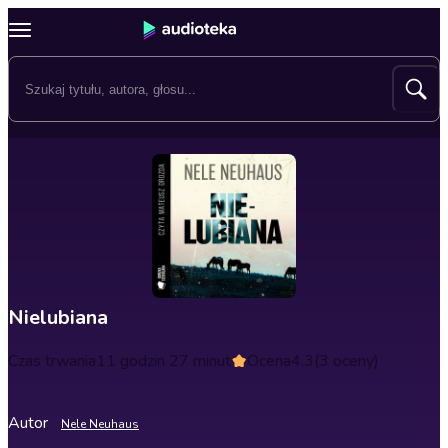
Nielubiana
Czas trwania
11 godzin 27 minut
Ocena
4.3
(3 oceny)
Autor
Nele Neuhaus