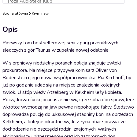
Poza Audioteka Klub
Dodaj do koszyka
Strona główna
Kryminały
Opis
Pierwszy tom bestsellerowej serii z parą przenikliwych
śledczych z gór Taunus w zupełnie nowej odsłonie.
W sierpniowy niedzielny poranek policja znajduje zwłoki
prokuratora. Na miejsce przybywa komisarz Oliver von
Bodenstein i jego nowa współpracowniczka, Pia Kirchhoff, by
już po godzinie udać się na miejsce znalezienia kolejnych
zwłok. U stóp wieży Atzelberg w Kelkheim leży kobieta.
Początkowo funkcjonariusze nie wiążą ze sobą obu spraw, lecz
wkrótce wychodzą na jaw pewne niepokojące fakty. Śledztwo
doprowadza policję do luksusowej stadniny koni na obrzeżach
Kelkheim, a kolejne pikantne wątki z życia ofiar sprawią, że
dochodzenie nie oszczędzi rodzin, znajomych, ważnych
akcjonariuszy i biznesmenów oraz ich zazdrosnych żon.