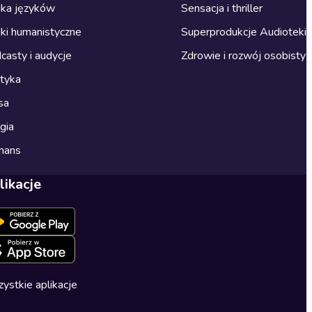
ka języków
Sensacja i thriller
ki humanistyczne
Superprodukcje Audioteki
casty i audycje
Zdrowie i rozwój osobisty
ityka
sa
gia
mans
likacje
ystkie aplikacje