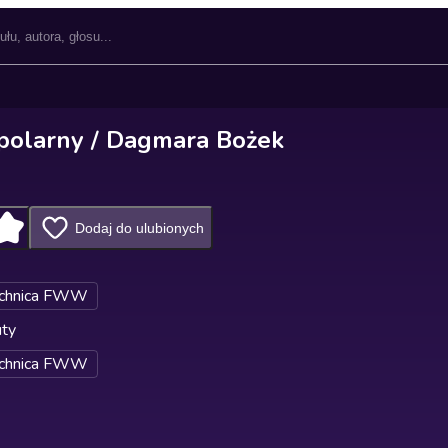
polarny / Dagmara Bożek
Dodaj do ulubionych
chnica FWW
uty
chnica FWW