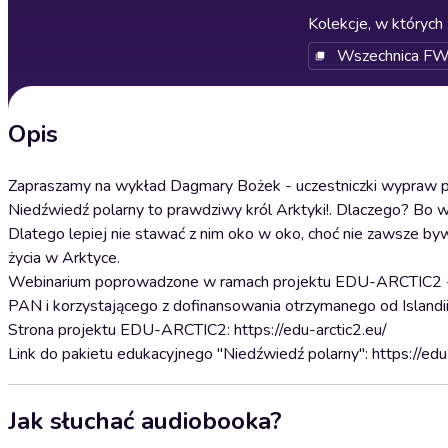
Kolekcje, w których 
Wszechnica F
Opis
Zapraszamy na wykład Dagmary Bożek - uczestniczki wypraw po
Niedźwiedź polarny to prawdziwy król Arktyki!. Dlaczego? Bo w
Dlatego lepiej nie stawać z nim oko w oko, choć nie zawsze b
życia w Arktyce.
Webinarium poprowadzone w ramach projektu EDU-ARCTIC2 - od
PAN i korzystającego z dofinansowania otrzymanego od Islandii
Strona projektu EDU-ARCTIC2: https://edu-arctic2.eu/
Link do pakietu edukacyjnego "Niedźwiedź polarny": https://e
Jak słuchać audiobooka?