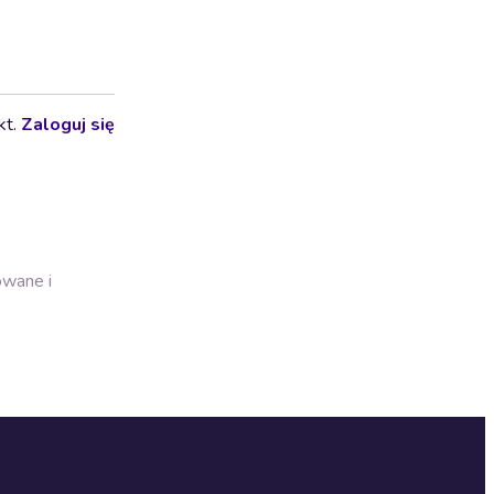
kt.
Zaloguj się
owane i