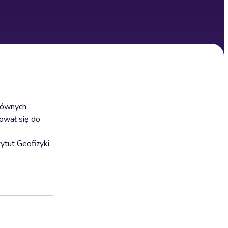
równych.
ował się do
tut Geofizyki