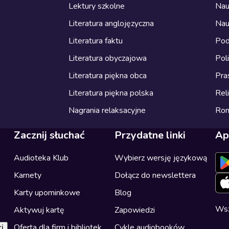
Lektury szkolne
Nau
Literatura anglojęzyczna
Nau
Literatura faktu
Pod
Literatura obyczajowa
Pol
Literatura piękna obca
Pra
Literatura piękna polska
Reli
Nagrania relaksacyjne
Ro
Zacznij słuchać
Przydatne linki
Ap
Audioteka Klub
Wybierz wersję językową
Karnety
Dołącz do newslettera
Karty upominkowe
Blog
Wsz
Aktywuj kartę
Zapowiedzi
Oferta dla firm i bibliotek
Cykle audiobooków
i