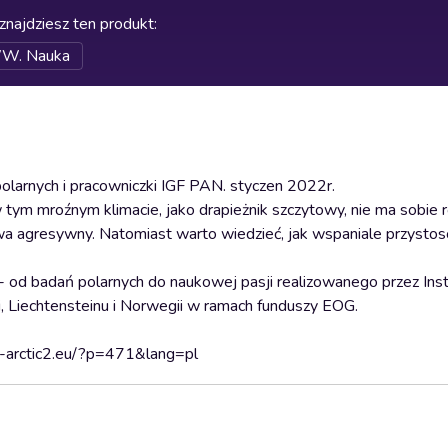
znajdziesz ten produkt
:
WW. Nauka
larnych i pracowniczki IGF PAN. styczen 2022r.
 tym mroźnym klimacie, jako drapieżnik szczytowy, nie ma sobie 
ywa agresywny. Natomiast warto wiedzieć, jak wspaniale przystos
 badań polarnych do naukowej pasji realizowanego przez Insty
, Liechtensteinu i Norwegii w ramach funduszy EOG.
du-arctic2.eu/?p=471&lang=pl