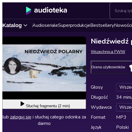
Audioseriale
Superprodukcje
Bestsellery
Nowości
Katalog
Niedźwiedź 
Wszechnica FWW
Ocena użytkowników
Głosy
Wsze
Długość
34 min
Słuchaj
fragmentu (2 min)
Wydawca
Wsze
lub
zaloguj się
i słuchaj całego odcinka za
Format
MP3
darmo
Język
Polski