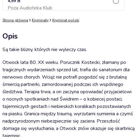
4,99 zł
Poza Audioteka Klub
Dodaj do koszyka
Strona główna
Kryminały
Kryminał polski
Opis
Są takie blizny, których nie wyleczy czas.
Otwock lata 80. XX wieku. Porucznik Kostecki, złamany po
tragicznych wydarzeniach sprzed lat, trafia do sanatorium dla
nerwowo chorych. Wciąż nie potrafi pogodzić się z brutalną
śmiercią partnerki, zamordowanej podczas ich wspólnego
śledztwa. Terapia trwa, a on zaczyna opowiadać przyjacielowi
o nocnych spotkaniach nad Świdrem – o kobiecej postaci,
tajemniczych gestach i niebieskich koralikach pozostawianych
na piasku. Granica między traumą, wyrzutami sumienia a czymś
nadprzyrodzonym niebezpiecznie się zaciera. Przeszłość
domaga się wysłuchania, a Otwock znów okazuje się skarbnicą
tajemnic.