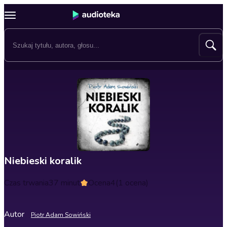
Niebieski koralik
Czas trwania
37 minut
Ocena
4
(1 ocena)
Autor
Piotr Adam Sowiński