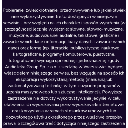
Lektury szkolne
Literatura anglojęzyczna
Pobieranie, zwielokrotnianie, przechowywanie lub jakiekolwiek
inne wykorzystywanie treści dostępnych w niniejszym
Literatura faktu
serwisie - bez względu na ich charakter i sposób wyrażenia (w
szczególności lecz nie wyłącznie: słowne, słowno-muzyczne,
Literatura obyczajowa
muzyczne, audiowizualne, audialne, tekstowe, graficzne i
Literatura piękna obca
zawarte w nich dane i informacje, bazy danych i zawarte w nich
dane) oraz formę (np. literackie, publicystyczne, naukowe,
Literatura piękna polska
kartograficzne, programy komputerowe, plastyczne,
Nagrania relaksacyjne
fotograficzne) wymaga uprzedniej i jednoznacznej zgody
Audioteka Group Sp. z o.o. z siedzibą w Warszawie, będącej
Nauka języków
właścicielem niniejszego serwisu, bez względu na sposób ich
Nauki humanistyczne
eksploracji i wykorzystaną metodę (manualną lub
zautomatyzowaną technikę, w tym z użyciem programów
Podcasty i audycje
uczenia maszynowego lub sztucznej inteligencji). Powyższe
Polityka
zastrzeżenie nie dotyczy wykorzystywania jedynie w celu
ułatwienia ich wyszukiwania przez wyszukiwarki internetowe
Prasa
oraz korzystania w ramach stosunków umownych lub
Religia
dozwolonego użytku określonego przez właściwe przepisy
prawa. Szczegółowa treść dotycząca niniejszego zastrzeżenia
Romans