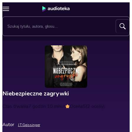
Niebezpieczne zagrywki
Czas trwania
7 godzin 10 minut
Ocena
5
(2 oceny)
Autor
J.T.Geissinger