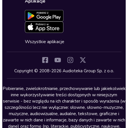
Dla dzieci
Aplikacje
Dołącz do newslettera
Aktywuj kartę
Formularz zgłaszania nielegalnych treści
Dla młodzieży
Blog
Oferta dla firm i bibliotek
Deklaracja dostępności
Erotyczne
Zapowiedzi
Fantastyka
Cykle audiobooków
Horror
Wszystkie aplikacje
Inne języki
Komedia
Kryminały
Copyright © 2008-2026 Audioteka Group Sp. z o.o.
Lektury szkolne
Literatura anglojęzyczna
Pobieranie, zwielokrotnianie, przechowywanie lub jakiekolwiek
inne wykorzystywanie treści dostępnych w niniejszym
Literatura faktu
serwisie - bez względu na ich charakter i sposób wyrażenia (w
szczególności lecz nie wyłącznie: słowne, słowno-muzyczne,
Literatura obyczajowa
muzyczne, audiowizualne, audialne, tekstowe, graficzne i
Literatura piękna obca
zawarte w nich dane i informacje, bazy danych i zawarte w nich
dane) oraz formę (np. literackie, publicystyczne, naukowe,
Literatura piękna polska