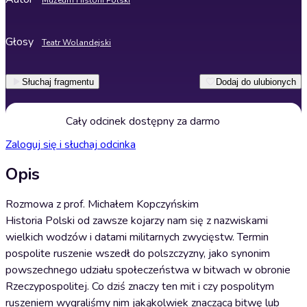
Muzeum Historii Polski
Głosy
Teatr Wolandejski
Słuchaj fragmentu
Dodaj do ulubionych
Cały odcinek dostępny za darmo
Zaloguj się i słuchaj odcinka
Opis
Rozmowa z prof. Michałem Kopczyńskim
Historia Polski od zawsze kojarzy nam się z nazwiskami
wielkich wodzów i datami militarnych zwycięstw. Termin
pospolite ruszenie wszedł do polszczyzny, jako synonim
powszechnego udziału społeczeństwa w bitwach w obronie
Rzeczypospolitej. Co dziś znaczy ten mit i czy pospolitym
ruszeniem wygraliśmy nim jakąkolwiek znaczącą bitwę lub