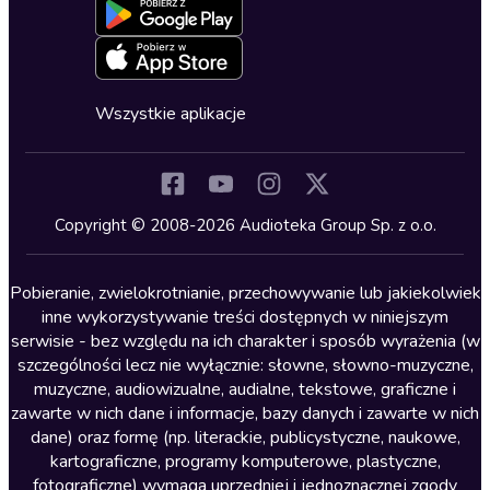
Blog
Oferta dla firm i bibliotek
Deklaracja dostępności
Erotyczne
Zapowiedzi
Fantastyka
Cykle audiobooków
Horror
Wszystkie aplikacje
Inne języki
Komedia
Kryminały
Copyright © 2008-2026 Audioteka Group Sp. z o.o.
Lektury szkolne
Literatura anglojęzyczna
Pobieranie, zwielokrotnianie, przechowywanie lub jakiekolwiek
inne wykorzystywanie treści dostępnych w niniejszym
Literatura faktu
serwisie - bez względu na ich charakter i sposób wyrażenia (w
szczególności lecz nie wyłącznie: słowne, słowno-muzyczne,
Literatura obyczajowa
muzyczne, audiowizualne, audialne, tekstowe, graficzne i
Literatura piękna obca
zawarte w nich dane i informacje, bazy danych i zawarte w nich
dane) oraz formę (np. literackie, publicystyczne, naukowe,
Literatura piękna polska
kartograficzne, programy komputerowe, plastyczne,
Nagrania relaksacyjne
fotograficzne) wymaga uprzedniej i jednoznacznej zgody