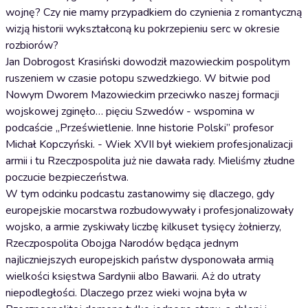
wojnę? Czy nie mamy przypadkiem do czynienia z romantyczną
wizją historii wykształconą ku pokrzepieniu serc w okresie
rozbiorów?
Jan Dobrogost Krasiński dowodził mazowieckim pospolitym
ruszeniem w czasie potopu szwedzkiego. W bitwie pod
Nowym Dworem Mazowieckim przeciwko naszej formacji
wojskowej zginęło… pięciu Szwedów - wspomina w
podcaście „Prześwietlenie. Inne historie Polski” profesor
Michał Kopczyński. - Wiek XVII był wiekiem profesjonalizacji
armii i tu Rzeczpospolita już nie dawała rady. Mieliśmy złudne
poczucie bezpieczeństwa.
W tym odcinku podcastu zastanowimy się dlaczego, gdy
europejskie mocarstwa rozbudowywały i profesjonalizowały
wojsko, a armie zyskiwały liczbę kilkuset tysięcy żołnierzy,
Rzeczpospolita Obojga Narodów będąca jednym
najliczniejszych europejskich państw dysponowała armią
wielkości księstwa Sardynii albo Bawarii. Aż do utraty
niepodległości. Dlaczego przez wieki wojna była w