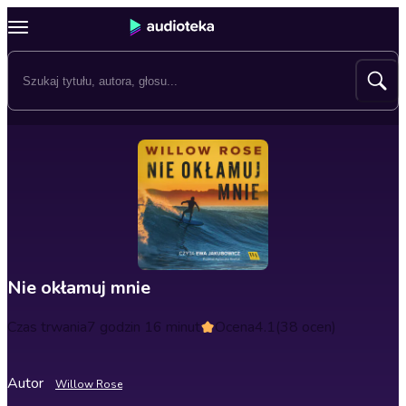
Nie okłamuj mnie
Czas trwania
7 godzin 16 minut
Ocena
4.1
(38 ocen)
Autor
Willow Rose