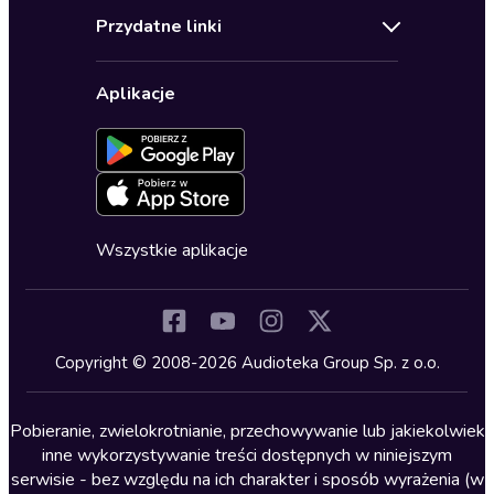
Audioteka Klub
Regulamin
Biografie
Przydatne linki
Karnety
Polityka prywatności
Biznes, marketing, ekonomia
Wybierz wersję językową
Karty upominkowe
Ustawienia prywatności
Dla dzieci
Aplikacje
Dołącz do newslettera
Aktywuj kartę
Formularz zgłaszania nielegalnych treści
Dla młodzieży
Blog
Oferta dla firm i bibliotek
Deklaracja dostępności
Erotyczne
Zapowiedzi
Fantastyka
Cykle audiobooków
Horror
Wszystkie aplikacje
Inne języki
Komedia
Kryminały
Copyright © 2008-2026 Audioteka Group Sp. z o.o.
Lektury szkolne
Literatura anglojęzyczna
Pobieranie, zwielokrotnianie, przechowywanie lub jakiekolwiek
inne wykorzystywanie treści dostępnych w niniejszym
Literatura faktu
serwisie - bez względu na ich charakter i sposób wyrażenia (w