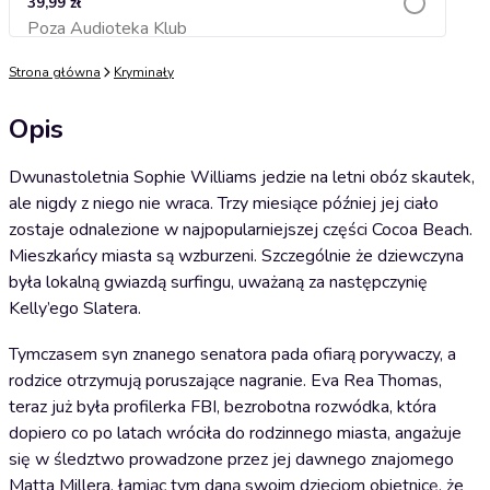
39,99 zł
Poza Audioteka Klub
Dodaj do koszyka
Strona główna
Kryminały
Opis
Dwunastoletnia Sophie Williams jedzie na letni obóz skautek,
ale nigdy z niego nie wraca. Trzy miesiące później jej ciało
zostaje odnalezione w najpopularniejszej części Cocoa Beach.
Mieszkańcy miasta są wzburzeni. Szczególnie że dziewczyna
była lokalną gwiazdą surfingu, uważaną za następczynię
Kelly’ego Slatera.
Tymczasem syn znanego senatora pada ofiarą porywaczy, a
rodzice otrzymują poruszające nagranie. Eva Rea Thomas,
teraz już była profilerka FBI, bezrobotna rozwódka, która
dopiero co po latach wróciła do rodzinnego miasta, angażuje
się w śledztwo prowadzone przez jej dawnego znajomego
Matta Millera, łamiąc tym daną swoim dzieciom obietnicę, że