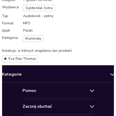
Wydawca
Gyldendal Astra
Typ
Audiobook - pełny
Format
MP3
Język
Polski
Kategoria
Kryminały
Kolekcje, w których znajdziesz ten produkt
:
Eva Rae Thomas
Kategorie
Nowości
Pomoc
Oferty specjalne
Kontakt
Bestsellery
Zacznij słuchać
Pomoc
Audioseriale