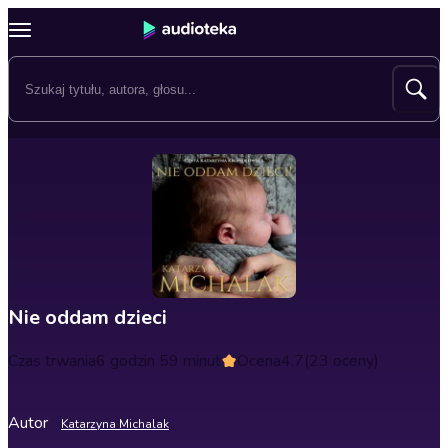
Nie oddam dzieci
Czas trwania
6 godzin 59 minut
Ocena
4.7
(23 oceny)
Autor
Katarzyna Michalak