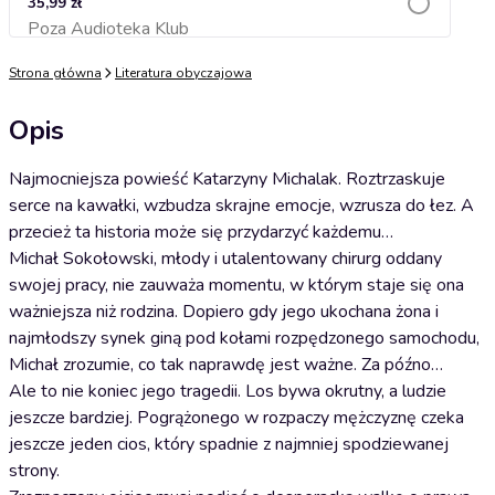
35,99 zł
Poza Audioteka Klub
Dodaj do koszyka
Strona główna
Literatura obyczajowa
Opis
Najmocniejsza powieść Katarzyny Michalak. Roztrzaskuje
serce na kawałki, wzbudza skrajne emocje, wzrusza do łez. A
przecież ta historia może się przydarzyć każdemu…
Michał Sokołowski, młody i utalentowany chirurg oddany
swojej pracy, nie zauważa momentu, w którym staje się ona
ważniejsza niż rodzina. Dopiero gdy jego ukochana żona i
najmłodszy synek giną pod kołami rozpędzonego samochodu,
Michał zrozumie, co tak naprawdę jest ważne. Za późno…
Ale to nie koniec jego tragedii. Los bywa okrutny, a ludzie
jeszcze bardziej. Pogrążonego w rozpaczy mężczyznę czeka
jeszcze jeden cios, który spadnie z najmniej spodziewanej
strony.