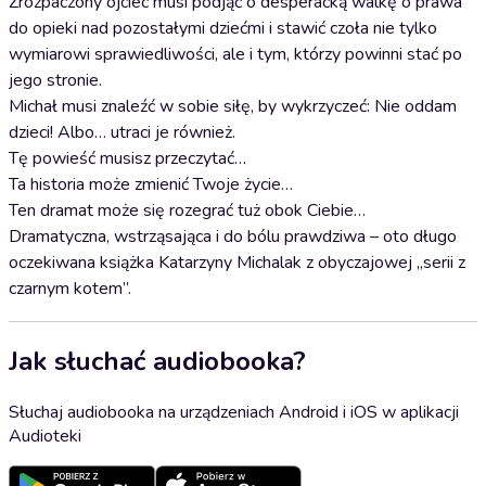
Zrozpaczony ojciec musi podjąć o desperacką walkę o prawa
do opieki nad pozostałymi dziećmi i stawić czoła nie tylko
wymiarowi sprawiedliwości, ale i tym, którzy powinni stać po
jego stronie.
Michał musi znaleźć w sobie siłę, by wykrzyczeć: Nie oddam
dzieci! Albo… utraci je również.
Tę powieść musisz przeczytać…
Ta historia może zmienić Twoje życie…
Ten dramat może się rozegrać tuż obok Ciebie…
Dramatyczna, wstrząsająca i do bólu prawdziwa – oto długo
oczekiwana książka Katarzyny Michalak z obyczajowej „serii z
czarnym kotem”.
Jak słuchać audiobooka?
Słuchaj audiobooka na urządzeniach Android i iOS w aplikacji
Audioteki