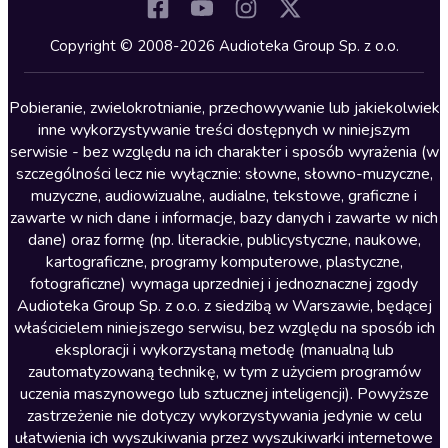
Komedia
Kryminały
Copyright © 2008-2026 Audioteka Group Sp. z o.o.
Lektury szkolne
Literatura anglojęzyczna
Pobieranie, zwielokrotnianie, przechowywanie lub jakiekolwiek
inne wykorzystywanie treści dostępnych w niniejszym
Literatura faktu
serwisie - bez względu na ich charakter i sposób wyrażenia (w
szczególności lecz nie wyłącznie: słowne, słowno-muzyczne,
Literatura obyczajowa
muzyczne, audiowizualne, audialne, tekstowe, graficzne i
Literatura piękna obca
zawarte w nich dane i informacje, bazy danych i zawarte w nich
dane) oraz formę (np. literackie, publicystyczne, naukowe,
Literatura piękna polska
kartograficzne, programy komputerowe, plastyczne,
Nagrania relaksacyjne
fotograficzne) wymaga uprzedniej i jednoznacznej zgody
Audioteka Group Sp. z o.o. z siedzibą w Warszawie, będącej
Nauka języków
właścicielem niniejszego serwisu, bez względu na sposób ich
Nauki humanistyczne
eksploracji i wykorzystaną metodę (manualną lub
zautomatyzowaną technikę, w tym z użyciem programów
Podcasty i audycje
uczenia maszynowego lub sztucznej inteligencji). Powyższe
Polityka
zastrzeżenie nie dotyczy wykorzystywania jedynie w celu
ułatwienia ich wyszukiwania przez wyszukiwarki internetowe