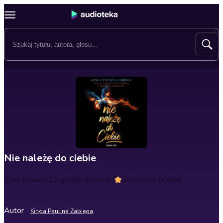
Nie należę do ciebie
Czas trwania
12 godzin 4 minuty
Ocena
3
(1 ocena)
Autor
Kinga Paulina Zabiega