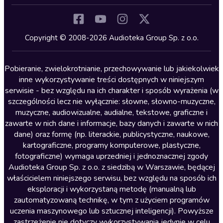
Inne języki
Komedia
Kryminały
Copyright © 2008-2026 Audioteka Group Sp. z o.o.
Lektury szkolne
Literatura anglojęzyczna
Pobieranie, zwielokrotnianie, przechowywanie lub jakiekolwiek
inne wykorzystywanie treści dostępnych w niniejszym
Literatura faktu
serwisie - bez względu na ich charakter i sposób wyrażenia (w
szczególności lecz nie wyłącznie: słowne, słowno-muzyczne,
Literatura obyczajowa
muzyczne, audiowizualne, audialne, tekstowe, graficzne i
Literatura piękna obca
zawarte w nich dane i informacje, bazy danych i zawarte w nich
dane) oraz formę (np. literackie, publicystyczne, naukowe,
Literatura piękna polska
kartograficzne, programy komputerowe, plastyczne,
Nagrania relaksacyjne
fotograficzne) wymaga uprzedniej i jednoznacznej zgody
Audioteka Group Sp. z o.o. z siedzibą w Warszawie, będącej
Nauka języków
właścicielem niniejszego serwisu, bez względu na sposób ich
Nauki humanistyczne
eksploracji i wykorzystaną metodę (manualną lub
zautomatyzowaną technikę, w tym z użyciem programów
Podcasty i audycje
uczenia maszynowego lub sztucznej inteligencji). Powyższe
Polityka
zastrzeżenie nie dotyczy wykorzystywania jedynie w celu