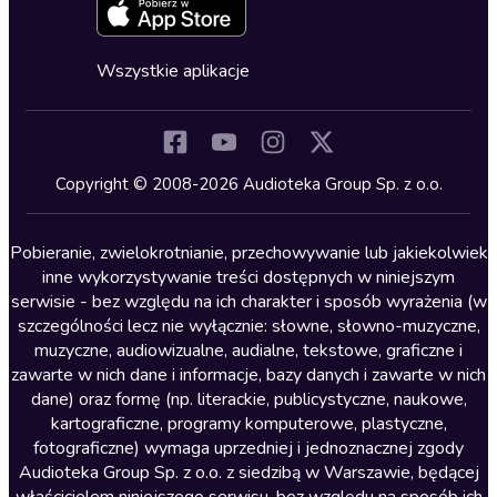
Zapowiedzi
Fantastyka
Cykle audiobooków
Horror
Wszystkie aplikacje
Inne języki
Komedia
Kryminały
Copyright © 2008-2026 Audioteka Group Sp. z o.o.
Lektury szkolne
Literatura anglojęzyczna
Pobieranie, zwielokrotnianie, przechowywanie lub jakiekolwiek
inne wykorzystywanie treści dostępnych w niniejszym
Literatura faktu
serwisie - bez względu na ich charakter i sposób wyrażenia (w
szczególności lecz nie wyłącznie: słowne, słowno-muzyczne,
Literatura obyczajowa
muzyczne, audiowizualne, audialne, tekstowe, graficzne i
Literatura piękna obca
zawarte w nich dane i informacje, bazy danych i zawarte w nich
dane) oraz formę (np. literackie, publicystyczne, naukowe,
Literatura piękna polska
kartograficzne, programy komputerowe, plastyczne,
Nagrania relaksacyjne
fotograficzne) wymaga uprzedniej i jednoznacznej zgody
Audioteka Group Sp. z o.o. z siedzibą w Warszawie, będącej
Nauka języków