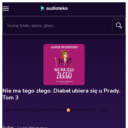
Nie ma tego złego. Diabeł ubiera się u Prady.
Tom 3
Czas trwania
10 godzin 37 minut
Ocena
4.4
(11 ocen)
Autor