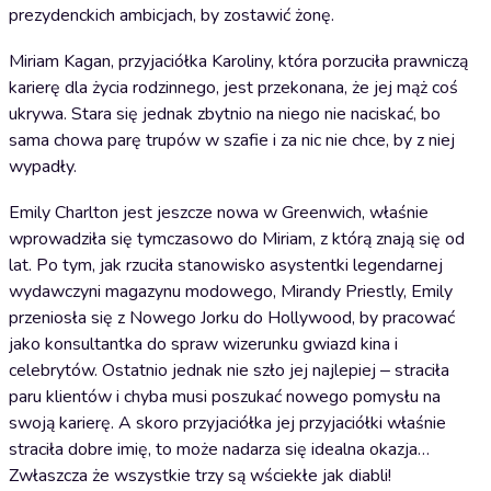
prezydenckich ambicjach, by zostawić żonę.
Miriam Kagan, przyjaciółka Karoliny, która porzuciła prawniczą
karierę dla życia rodzinnego, jest przekonana, że jej mąż coś
ukrywa. Stara się jednak zbytnio na niego nie naciskać, bo
sama chowa parę trupów w szafie i za nic nie chce, by z niej
wypadły.
Emily Charlton jest jeszcze nowa w Greenwich, właśnie
wprowadziła się tymczasowo do Miriam, z którą znają się od
lat. Po tym, jak rzuciła stanowisko asystentki legendarnej
wydawczyni magazynu modowego, Mirandy Priestly, Emily
przeniosła się z Nowego Jorku do Hollywood, by pracować
jako konsultantka do spraw wizerunku gwiazd kina i
celebrytów. Ostatnio jednak nie szło jej najlepiej ‒ straciła
paru klientów i chyba musi poszukać nowego pomysłu na
swoją karierę. A skoro przyjaciółka jej przyjaciółki właśnie
straciła dobre imię, to może nadarza się idealna okazja…
Zwłaszcza że wszystkie trzy są wściekłe jak diabli!