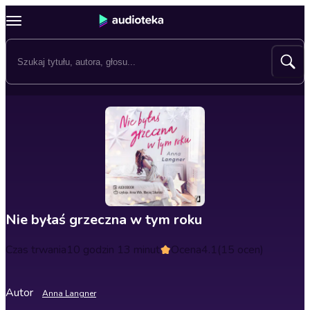
Nie byłaś grzeczna w tym roku
Czas trwania
10 godzin 13 minut
Ocena
4.1
(15 ocen)
Autor
Anna Langner