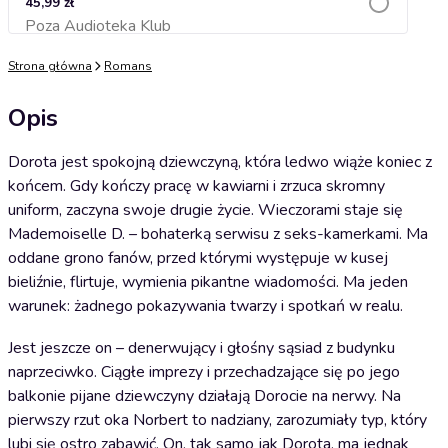
45,99 zł
Poza Audioteka Klub
Dodaj do koszyka
Strona główna
Romans
Opis
Dorota jest spokojną dziewczyną, która ledwo wiąże koniec z
końcem. Gdy kończy pracę w kawiarni i zrzuca skromny
uniform, zaczyna swoje drugie życie. Wieczorami staje się
Mademoiselle D. – bohaterką serwisu z seks-kamerkami. Ma
oddane grono fanów, przed którymi występuje w kusej
bieliźnie, flirtuje, wymienia pikantne wiadomości. Ma jeden
warunek: żadnego pokazywania twarzy i spotkań w realu.
Jest jeszcze on – denerwujący i głośny sąsiad z budynku
naprzeciwko. Ciągłe imprezy i przechadzające się po jego
balkonie pijane dziewczyny działają Dorocie na nerwy. Na
pierwszy rzut oka Norbert to nadziany, zarozumiały typ, który
lubi się ostro zabawić. On, tak samo jak Dorota, ma jednak