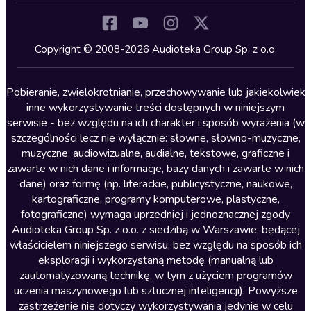
Komedia
Kryminały
Copyright © 2008-2026 Audioteka Group Sp. z o.o.
Lektury szkolne
Literatura anglojęzyczna
Pobieranie, zwielokrotnianie, przechowywanie lub jakiekolwiek
inne wykorzystywanie treści dostępnych w niniejszym
Literatura faktu
serwisie - bez względu na ich charakter i sposób wyrażenia (w
szczególności lecz nie wyłącznie: słowne, słowno-muzyczne,
Literatura obyczajowa
muzyczne, audiowizualne, audialne, tekstowe, graficzne i
Literatura piękna obca
zawarte w nich dane i informacje, bazy danych i zawarte w nich
dane) oraz formę (np. literackie, publicystyczne, naukowe,
Literatura piękna polska
kartograficzne, programy komputerowe, plastyczne,
Nagrania relaksacyjne
fotograficzne) wymaga uprzedniej i jednoznacznej zgody
Audioteka Group Sp. z o.o. z siedzibą w Warszawie, będącej
Nauka języków
właścicielem niniejszego serwisu, bez względu na sposób ich
Nauki humanistyczne
eksploracji i wykorzystaną metodę (manualną lub
zautomatyzowaną technikę, w tym z użyciem programów
Podcasty i audycje
uczenia maszynowego lub sztucznej inteligencji). Powyższe
Polityka
zastrzeżenie nie dotyczy wykorzystywania jedynie w celu