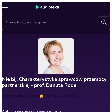
Nie bij. Charakterystyka sprawców przemocy
partnerskiej - prof. Danuta Rode
Czas trwania
30 minut
Ocena
4.3
(4 oceny)
Autor