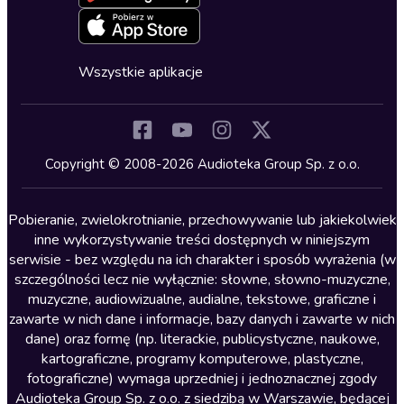
Deklaracja dostępności
Erotyczne
Zapowiedzi
Fantastyka
Cykle audiobooków
Horror
Wszystkie aplikacje
Inne języki
Komedia
Kryminały
Copyright © 2008-2026 Audioteka Group Sp. z o.o.
Lektury szkolne
Literatura anglojęzyczna
Pobieranie, zwielokrotnianie, przechowywanie lub jakiekolwiek
inne wykorzystywanie treści dostępnych w niniejszym
Literatura faktu
serwisie - bez względu na ich charakter i sposób wyrażenia (w
szczególności lecz nie wyłącznie: słowne, słowno-muzyczne,
Literatura obyczajowa
muzyczne, audiowizualne, audialne, tekstowe, graficzne i
Literatura piękna obca
zawarte w nich dane i informacje, bazy danych i zawarte w nich
dane) oraz formę (np. literackie, publicystyczne, naukowe,
Literatura piękna polska
kartograficzne, programy komputerowe, plastyczne,
Nagrania relaksacyjne
fotograficzne) wymaga uprzedniej i jednoznacznej zgody
Audioteka Group Sp. z o.o. z siedzibą w Warszawie, będącej