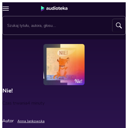
Nie!
Czas trwania
4 minuty
Autor
Anna Jankowska