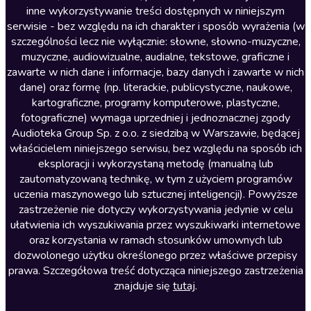
inne wykorzystywanie treści dostępnych w niniejszym
Literatura faktu
serwisie - bez względu na ich charakter i sposób wyrażenia (w
szczególności lecz nie wyłącznie: słowne, słowno-muzyczne,
Literatura obyczajowa
muzyczne, audiowizualne, audialne, tekstowe, graficzne i
Literatura piękna obca
zawarte w nich dane i informacje, bazy danych i zawarte w nich
dane) oraz formę (np. literackie, publicystyczne, naukowe,
Literatura piękna polska
kartograficzne, programy komputerowe, plastyczne,
Nagrania relaksacyjne
fotograficzne) wymaga uprzedniej i jednoznacznej zgody
Audioteka Group Sp. z o.o. z siedzibą w Warszawie, będącej
Nauka języków
właścicielem niniejszego serwisu, bez względu na sposób ich
Nauki humanistyczne
eksploracji i wykorzystaną metodę (manualną lub
zautomatyzowaną technikę, w tym z użyciem programów
Podcasty i audycje
uczenia maszynowego lub sztucznej inteligencji). Powyższe
Polityka
zastrzeżenie nie dotyczy wykorzystywania jedynie w celu
ułatwienia ich wyszukiwania przez wyszukiwarki internetowe
Prasa
oraz korzystania w ramach stosunków umownych lub
Religia
dozwolonego użytku określonego przez właściwe przepisy
prawa. Szczegółowa treść dotycząca niniejszego zastrzeżenia
Romans
znajduje się
tutaj
.
Sensacja i thriller