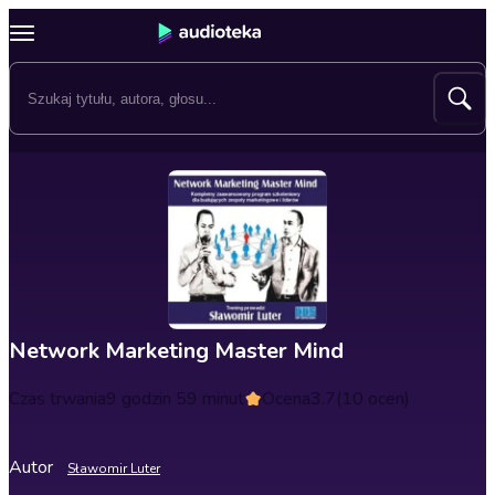
Network Marketing Master Mind
Czas trwania
9 godzin 59 minut
Ocena
3.7
(10 ocen)
Autor
Sławomir Luter