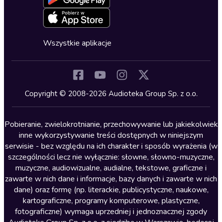
Oferta dla firm i bibliotek
Deklaracja dostępności
Erotyczne
Zapowiedzi
Fantastyka
Cykle audiobooków
Horror
Wszystkie aplikacje
Inne języki
Komedia
Kryminały
Copyright © 2008-2026 Audioteka Group Sp. z o.o.
Lektury szkolne
Literatura anglojęzyczna
Pobieranie, zwielokrotnianie, przechowywanie lub jakiekolwiek
inne wykorzystywanie treści dostępnych w niniejszym
Literatura faktu
serwisie - bez względu na ich charakter i sposób wyrażenia (w
szczególności lecz nie wyłącznie: słowne, słowno-muzyczne,
Literatura obyczajowa
muzyczne, audiowizualne, audialne, tekstowe, graficzne i
Literatura piękna obca
zawarte w nich dane i informacje, bazy danych i zawarte w nich
dane) oraz formę (np. literackie, publicystyczne, naukowe,
Literatura piękna polska
kartograficzne, programy komputerowe, plastyczne,
Nagrania relaksacyjne
fotograficzne) wymaga uprzedniej i jednoznacznej zgody