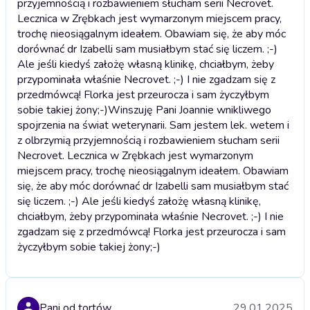
przyjemnością i rozbawieniem słucham serii Necrovet.
Lecznica w Zrębkach jest wymarzonym miejscem pracy,
trochę nieosiągalnym ideałem. Obawiam się, że aby móc
dorównać dr Izabelli sam musiałbym stać się liczem. ;-)
Ale jeśli kiedyś założę własną klinikę, chciałbym, żeby
przypominała właśnie Necrovet. ;-) I nie zgadzam się z
przedmówcą! Florka jest przeurocza i sam życzyłbym
sobie takiej żony;-)
Winszuję Pani Joannie wnikliwego
spojrzenia na świat weterynarii. Sam jestem lek. wetem i
z olbrzymią przyjemnością i rozbawieniem słucham serii
Necrovet. Lecznica w Zrębkach jest wymarzonym
miejscem pracy, trochę nieosiągalnym ideałem. Obawiam
się, że aby móc dorównać dr Izabelli sam musiałbym stać
się liczem. ;-) Ale jeśli kiedyś założę własną klinikę,
chciałbym, żeby przypominała właśnie Necrovet. ;-) I nie
zgadzam się z przedmówcą! Florka jest przeurocza i sam
życzyłbym sobie takiej żony;-)
Pani od tortów
29.01.2025