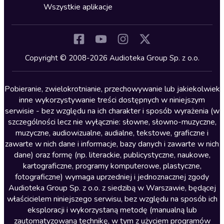
Horror
Wszystkie aplikacje
Inne języki
Komedia
Kryminały
Copyright © 2008-2026 Audioteka Group Sp. z o.o.
Lektury szkolne
Literatura anglojęzyczna
Pobieranie, zwielokrotnianie, przechowywanie lub jakiekolwiek
inne wykorzystywanie treści dostępnych w niniejszym
Literatura faktu
serwisie - bez względu na ich charakter i sposób wyrażenia (w
szczególności lecz nie wyłącznie: słowne, słowno-muzyczne,
Literatura obyczajowa
muzyczne, audiowizualne, audialne, tekstowe, graficzne i
Literatura piękna obca
zawarte w nich dane i informacje, bazy danych i zawarte w nich
dane) oraz formę (np. literackie, publicystyczne, naukowe,
Literatura piękna polska
kartograficzne, programy komputerowe, plastyczne,
Nagrania relaksacyjne
fotograficzne) wymaga uprzedniej i jednoznacznej zgody
Audioteka Group Sp. z o.o. z siedzibą w Warszawie, będącej
Nauka języków
właścicielem niniejszego serwisu, bez względu na sposób ich
Nauki humanistyczne
eksploracji i wykorzystaną metodę (manualną lub
zautomatyzowaną technikę, w tym z użyciem programów