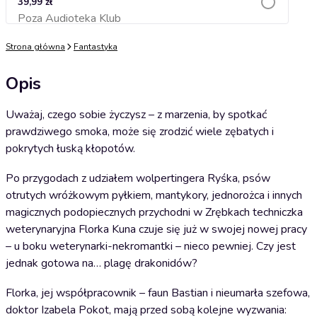
39,99 zł
Poza Audioteka Klub
Dodaj do koszyka
Strona główna
Fantastyka
Opis
Uważaj, czego sobie życzysz – z marzenia, by spotkać
prawdziwego smoka, może się zrodzić wiele zębatych i
pokrytych łuską kłopotów.
Po przygodach z udziałem wolpertingera Ryśka, psów
otrutych wróżkowym pyłkiem, mantykory, jednorożca i innych
magicznych podopiecznych przychodni w Zrębkach techniczka
weterynaryjna Florka Kuna czuje się już w swojej nowej pracy
– u boku weterynarki-nekromantki – nieco pewniej. Czy jest
jednak gotowa na… plagę drakonidów?
Florka, jej współpracownik – faun Bastian i nieumarła szefowa,
doktor Izabela Pokot, mają przed sobą kolejne wyzwania: