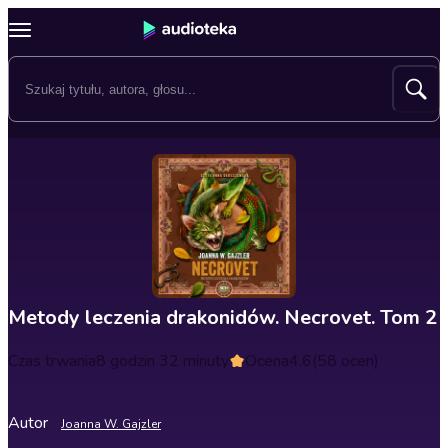
Metody leczenia drakonidów. Necrovet. Tom 2
Czas trwania
8 godzin 32 minuty
Ocena
4.6
(58 ocen)
Autor
Joanna W. Gajzler