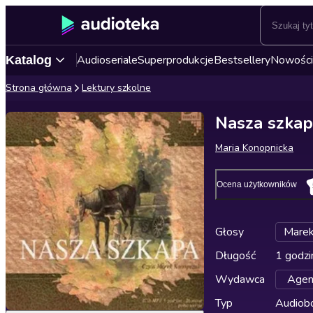
Audioseriale
Superprodukcje
Bestsellery
Nowości
Katalog
Strona główna
Lektury szkolne
Nasza szka
Maria Konopnicka
Ocena użytkowników
Głosy
Marek
Długość
1 godzi
Wydawca
Agen
Typ
Audiobo