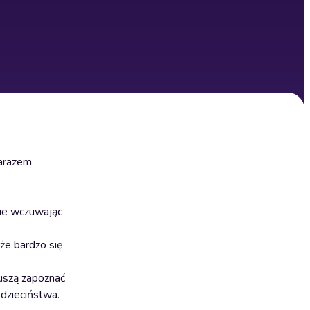
zarazem
cie wczuwając
że bardzo się
muszą zapoznać
 dzieciństwa.