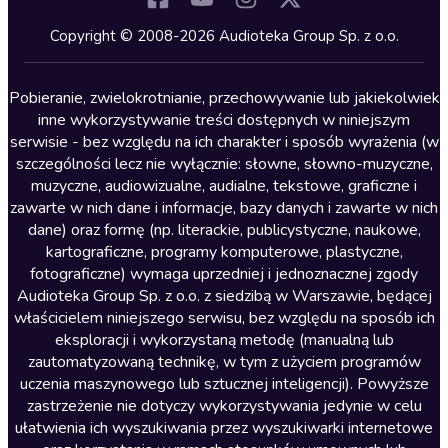
Kryminały
Copyright © 2008-2026 Audioteka Group Sp. z o.o.
Lektury szkolne
Literatura anglojęzyczna
Pobieranie, zwielokrotnianie, przechowywanie lub jakiekolwiek
inne wykorzystywanie treści dostępnych w niniejszym
Literatura faktu
serwisie - bez względu na ich charakter i sposób wyrażenia (w
szczególności lecz nie wyłącznie: słowne, słowno-muzyczne,
Literatura obyczajowa
muzyczne, audiowizualne, audialne, tekstowe, graficzne i
Literatura piękna obca
zawarte w nich dane i informacje, bazy danych i zawarte w nich
dane) oraz formę (np. literackie, publicystyczne, naukowe,
Literatura piękna polska
kartograficzne, programy komputerowe, plastyczne,
Nagrania relaksacyjne
fotograficzne) wymaga uprzedniej i jednoznacznej zgody
Audioteka Group Sp. z o.o. z siedzibą w Warszawie, będącej
Nauka języków
właścicielem niniejszego serwisu, bez względu na sposób ich
Nauki humanistyczne
eksploracji i wykorzystaną metodę (manualną lub
zautomatyzowaną technikę, w tym z użyciem programów
Podcasty i audycje
uczenia maszynowego lub sztucznej inteligencji). Powyższe
Polityka
zastrzeżenie nie dotyczy wykorzystywania jedynie w celu
ułatwienia ich wyszukiwania przez wyszukiwarki internetowe
Prasa