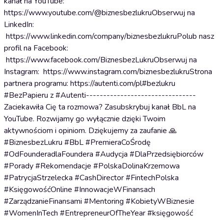
kanał na YouTube:
https://www.youtube.com/@biznesbezlukruObserwuj na
LinkedIn:
https://www.linkedin.com/company/biznesbezlukruPolub nasz
profil na Facebook:
https://www.facebook.com/BiznesbezLukruObserwuj na
Instagram: https://www.instagram.com/biznesbezlukruStrona
partnera programu: https://autenti.com/pl#bezlukru
#BezPapieru z #Autenti--------------------------------
Zaciekawiła Cię ta rozmowa? Zasubskrybuj kanał BbL na
YouTube. Rozwijamy go wyłącznie dzięki Twoim
aktywnościom i opiniom. Dziękujemy za zaufanie 🙏
#BiznesbezLukru #BbL #PremieraCoŚrodę
#OdFounderadlaFoundera #Audycja #DlaPrzedsiębiorców
#Porady #Rekomendacje #PolskaDolinaKrzemowa
#PatrycjaStrzelecka #CashDirector #FintechPolska
#KsięgowośćOnline #InnowacjeWFinansach
#ZarządzanieFinansami #Mentoring #KobietyWBiznesie
#WomenInTech #EntrepreneurOfTheYear #księgowość