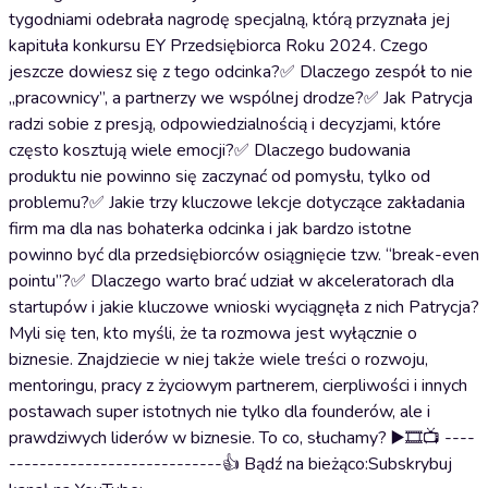
tygodniami odebrała nagrodę specjalną, którą przyznała jej
kapituła konkursu EY Przedsiębiorca Roku 2024. Czego
jeszcze dowiesz się z tego odcinka?✅ Dlaczego zespół to nie
„pracownicy”, a partnerzy we wspólnej drodze?✅ Jak Patrycja
radzi sobie z presją, odpowiedzialnością i decyzjami, które
często kosztują wiele emocji?✅ Dlaczego budowania
produktu nie powinno się zaczynać od pomysłu, tylko od
problemu?✅ Jakie trzy kluczowe lekcje dotyczące zakładania
firm ma dla nas bohaterka odcinka i jak bardzo istotne
powinno być dla przedsiębiorców osiągnięcie tzw. “break-even
pointu”?✅ Dlaczego warto brać udział w akceleratorach dla
startupów i jakie kluczowe wnioski wyciągnęła z nich Patrycja?
Myli się ten, kto myśli, że ta rozmowa jest wyłącznie o
biznesie. Znajdziecie w niej także wiele treści o rozwoju,
mentoringu, pracy z życiowym partnerem, cierpliwości i innych
postawach super istotnych nie tylko dla founderów, ale i
prawdziwych liderów w biznesie. To co, słuchamy? ▶️🎞️📺 ----
----------------------------👍 Bądź na bieżąco:Subskrybuj