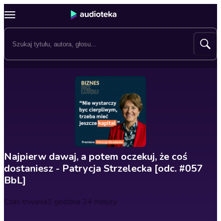
Najpierw dawaj, a potem oczekuj, że coś
dostaniesz - Patrycja Strzelecka [odc. #057
BbL]
Czas trwania
1 godzina 24 minuty