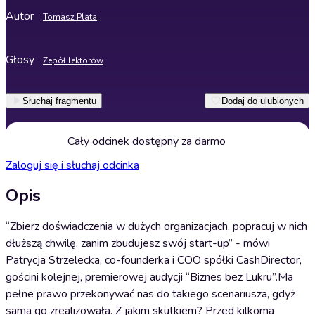
Autor
Tomasz Plata
Głosy
Zepół lektorów
Słuchaj fragmentu
Dodaj do ulubionych
Cały odcinek dostępny za darmo
Zaloguj się i słuchaj odcinka
Opis
“Zbierz doświadczenia w dużych organizacjach, popracuj w nich
dłuższą chwilę, zanim zbudujesz swój start-up” - mówi
Patrycja Strzelecka, co-founderka i COO spółki CashDirector,
gościni kolejnej, premierowej audycji “Biznes bez Lukru”.Ma
pełne prawo przekonywać nas do takiego scenariusza, gdyż
sama go zrealizowała. Z jakim skutkiem? Przed kilkoma