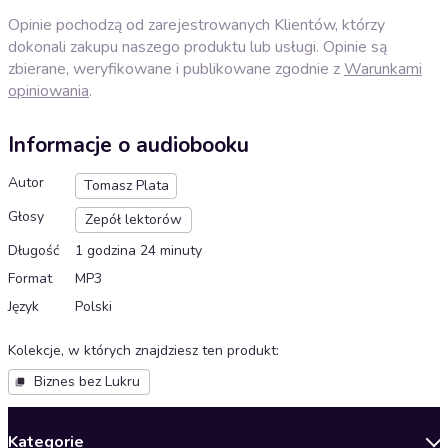
Opinie pochodzą od zarejestrowanych Klientów, którzy
dokonali zakupu naszego produktu lub usługi. Opinie są
zbierane, weryfikowane i publikowane zgodnie z
Warunkami
opiniowania
.
Informacje o audiobooku
Autor
Tomasz Plata
Głosy
Zepół lektorów
Długość
1 godzina 24 minuty
Format
MP3
Język
Polski
Kolekcje, w których znajdziesz ten produkt
:
Biznes bez Lukru
Kategorie