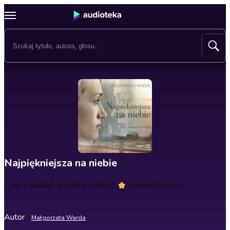
Najpiękniejsza na niebie
Czas trwania
9 godzin 44 minuty
Ocena
4
(8 ocen)
Autor
Małgorzata Warda