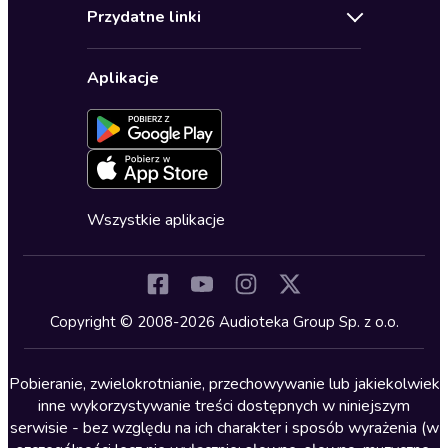
Regulamin
Biografie
Przydatne linki
Karnety
Polityka prywatności
Biznes, marketing, ekonomia
Wybierz wersję językową
Karty upominkowe
Ustawienia prywatności
Dla dzieci
Aplikacje
Dołącz do newslettera
Aktywuj kartę
Formularz zgłaszania nielegalnych treści
Dla młodzieży
Blog
Oferta dla firm i bibliotek
Deklaracja dostępności
Erotyczne
Zapowiedzi
Fantastyka
Cykle audiobooków
Horror
Wszystkie aplikacje
Inne języki
Komedia
Kryminały
Copyright © 2008-2026 Audioteka Group Sp. z o.o.
Lektury szkolne
Literatura anglojęzyczna
Pobieranie, zwielokrotnianie, przechowywanie lub jakiekolwiek
inne wykorzystywanie treści dostępnych w niniejszym
Literatura faktu
serwisie - bez względu na ich charakter i sposób wyrażenia (w