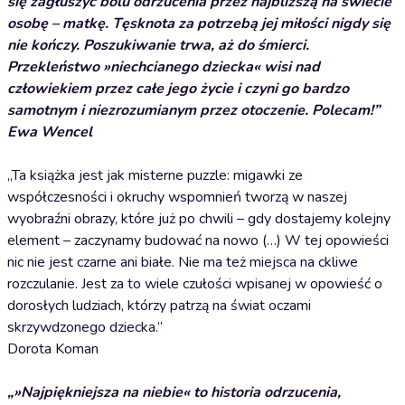
się zagłuszyć bólu odrzucenia przez najbliższą na świecie
osobę – matkę. Tęsknota za potrzebą jej miłości nigdy się
nie kończy. Poszukiwanie trwa, aż do śmierci.
Przekleństwo »niechcianego dziecka« wisi nad
człowiekiem przez całe jego życie i czyni go bardzo
samotnym i niezrozumianym przez otoczenie. Polecam!”
Ewa Wencel
„Ta książka jest jak misterne puzzle: migawki ze
współczesności i okruchy wspomnień tworzą w naszej
wyobraźni obrazy, które już po chwili – gdy dostajemy kolejny
element – zaczynamy budować na nowo (…) W tej opowieści
nic nie jest czarne ani białe. Nie ma też miejsca na ckliwe
rozczulanie. Jest za to wiele czułości wpisanej w opowieść o
dorosłych ludziach, którzy patrzą na świat oczami
skrzywdzonego dziecka.”
Dorota Koman
„»Najpiękniejsza na niebie« to historia odrzucenia,