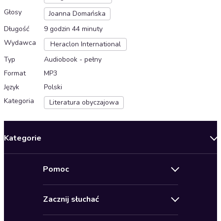
Głosy
Joanna Domańska
Długość
9 godzin 44 minuty
Wydawca
Heraclon International
Typ
Audiobook - pełny
Format
MP3
Język
Polski
Kategoria
Literatura obyczajowa
Kategorie
Nowości
Pomoc
Oferty specjalne
Kontakt
Bestsellery
Zacznij słuchać
Pomoc
Audioseriale
Audioteka Klub