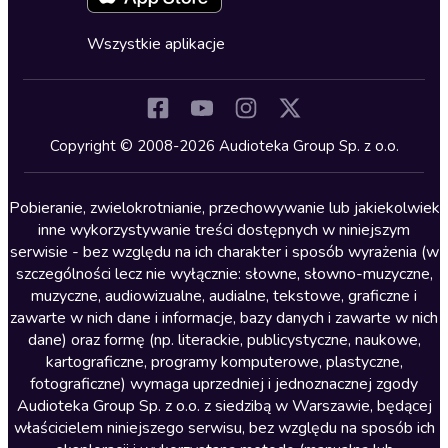
Fantastyka
Cykle audiobooków
Horror
Wszystkie aplikacje
Inne języki
Komedia
Kryminały
Copyright © 2008-2026 Audioteka Group Sp. z o.o.
Lektury szkolne
Literatura anglojęzyczna
Pobieranie, zwielokrotnianie, przechowywanie lub jakiekolwiek
inne wykorzystywanie treści dostępnych w niniejszym
Literatura faktu
serwisie - bez względu na ich charakter i sposób wyrażenia (w
szczególności lecz nie wyłącznie: słowne, słowno-muzyczne,
Literatura obyczajowa
muzyczne, audiowizualne, audialne, tekstowe, graficzne i
Literatura piękna obca
zawarte w nich dane i informacje, bazy danych i zawarte w nich
dane) oraz formę (np. literackie, publicystyczne, naukowe,
Literatura piękna polska
kartograficzne, programy komputerowe, plastyczne,
Nagrania relaksacyjne
fotograficzne) wymaga uprzedniej i jednoznacznej zgody
Audioteka Group Sp. z o.o. z siedzibą w Warszawie, będącej
Nauka języków
właścicielem niniejszego serwisu, bez względu na sposób ich
Nauki humanistyczne