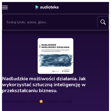
Nadludzkie możliwości działania. Jak
wykorzystać sztuczną inteligencję w
przekształcaniu biznesu.
Czas trwania
21 minut
Ocena
5
(1 ocena)