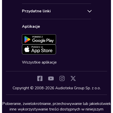
Audioseriale
Audioteka Klub
Regulamin
Biografie
Przydatne linki
Karnety
Polityka prywatności
Biznes, marketing, ekonomia
Wybierz wersję językową
Karty upominkowe
Ustawienia prywatności
Dla dzieci
Aplikacje
Dołącz do newslettera
Aktywuj kartę
Formularz zgłaszania nielegalnych treści
Dla młodzieży
Blog
Oferta dla firm i bibliotek
Deklaracja dostępności
Erotyczne
Zapowiedzi
Fantastyka
Cykle audiobooków
Horror
Wszystkie aplikacje
Inne języki
Komedia
Kryminały
Copyright © 2008-2026 Audioteka Group Sp. z o.o.
Lektury szkolne
Literatura anglojęzyczna
Pobieranie, zwielokrotnianie, przechowywanie lub jakiekolwiek
inne wykorzystywanie treści dostępnych w niniejszym
Literatura faktu