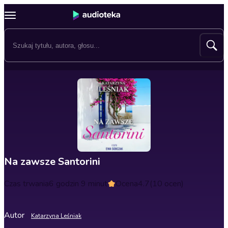
Na zawsze Santorini
Czas trwania
6 godzin 9 minut
Ocena
4.7
(10 ocen)
Autor
Katarzyna Leśniak