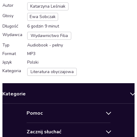
Autor
Katarzyna Leśniak
Głosy
Ewa Sobczak
Długość
6 godzin 9 minut
Wydawca
Wydawnictwo Filia
Typ
Audiobook - pełny
Format
MP3
Język
Polski
Kategoria
Literatura obyczajowa
Kategorie
Nowości
Pomoc
Oferty specjalne
Kontakt
Bestsellery
Zacznij słuchać
Pomoc