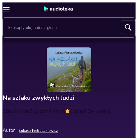
Na szlaku zwykłych ludzi
Czas trwania
8 godzin 6 minut
Ocena
4.8
(4 oceny)
Autor
Łukasz Pietraszkiewicz