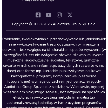
Inne języki
Komedia
Kryminały
Copyright © 2008-2026 Audioteka Group Sp. z o.o.
Lektury szkolne
Literatura anglojęzyczna
Pobieranie, zwielokrotnianie, przechowywanie lub jakiekolwiek
inne wykorzystywanie treści dostępnych w niniejszym
Literatura faktu
serwisie - bez względu na ich charakter i sposób wyrażenia (w
szczególności lecz nie wyłącznie: słowne, słowno-muzyczne,
Literatura obyczajowa
muzyczne, audiowizualne, audialne, tekstowe, graficzne i
Literatura piękna obca
zawarte w nich dane i informacje, bazy danych i zawarte w nich
dane) oraz formę (np. literackie, publicystyczne, naukowe,
Literatura piękna polska
kartograficzne, programy komputerowe, plastyczne,
Nagrania relaksacyjne
fotograficzne) wymaga uprzedniej i jednoznacznej zgody
Audioteka Group Sp. z o.o. z siedzibą w Warszawie, będącej
Nauka języków
właścicielem niniejszego serwisu, bez względu na sposób ich
Nauki humanistyczne
eksploracji i wykorzystaną metodę (manualną lub
zautomatyzowaną technikę, w tym z użyciem programów
Podcasty i audycje