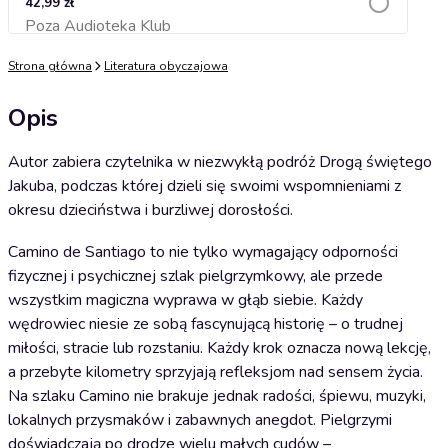
42,99 zł
Poza Audioteka Klub
Dodaj do koszyka
Strona główna
Literatura obyczajowa
Opis
Autor zabiera czytelnika w niezwykłą podróż Drogą świętego
Jakuba, podczas której dzieli się swoimi wspomnieniami z
okresu dzieciństwa i burzliwej dorosłości.
Camino de Santiago to nie tylko wymagający odporności
fizycznej i psychicznej szlak pielgrzymkowy, ale przede
wszystkim magiczna wyprawa w głąb siebie. Każdy
wędrowiec niesie ze sobą fascynującą historię – o trudnej
miłości, stracie lub rozstaniu. Każdy krok oznacza nową lekcję,
a przebyte kilometry sprzyjają refleksjom nad sensem życia.
Na szlaku Camino nie brakuje jednak radości, śpiewu, muzyki,
lokalnych przysmaków i zabawnych anegdot. Pielgrzymi
doświadczają po drodze wielu małych cudów –