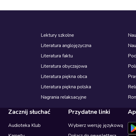
Lektury szkolne
Nau
Literatura anglojęzyczna
Nau
Literatura faktu
Pod
Literatura obyczajowa
Pol
Literatura piękna obca
Pra
Literatura piękna polska
Reli
Nagrania relaksacyjne
Ro
Zacznij słuchać
Przydatne linki
Ap
Audioteka Klub
Wybierz wersję językową
Karnety
Dołącz do newslettera