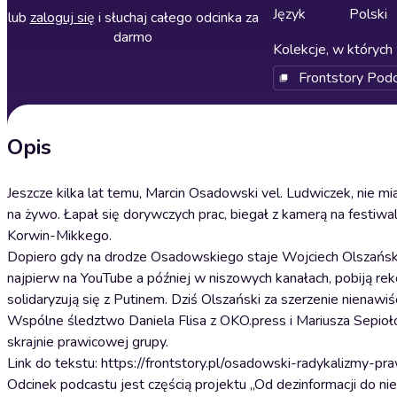
Język
Polski
lub
zaloguj się
i słuchaj całego odcinka za
darmo
Kolekcje, w których 
Frontstory Pod
Opis
Jeszcze kilka lat temu, Marcin Osadowski vel. Ludwiczek, nie m
na żywo. Łapał się dorywczych prac, biegał z kamerą na festiwal
Korwin-Mikkego.
Dopiero gdy na drodze Osadowskiego staje Wojciech Olszański,
najpierw na YouTube a później w niszowych kanałach, pobiją re
solidaryzują się z Putinem. Dziś Olszański za szerzenie nienawiśc
Wspólne śledztwo Daniela Flisa z OKO.press i Mariusza Sepioło z
skrajnie prawicowej grupy.
Link do tekstu: https://frontstory.pl/osadowski-radykalizmy-pr
Odcinek podcastu jest częścią projektu „Od dezinformacji do n