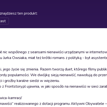
znajdziesz ten produkt
:
cast
iał nic wspólnego z seansami nienawiści urządzanymi w internetow
u Jurka Owsiaka, miał też krótki romans z polityką - był asysten
 jego życie się zmienia. Razem tworzą duet, którego filmy publ
kordy popularności. We dwójkę sieją nienawiść, nawołują do prze
i i groźby karalne siedzi w więzieniu.
 Frontstory.pl ujawnia, w jaki sposób na nienawiści w sieci zarab
awica-kamraci/
ienawiści” realizowanego z dotacji programu Aktywni Obywatele 