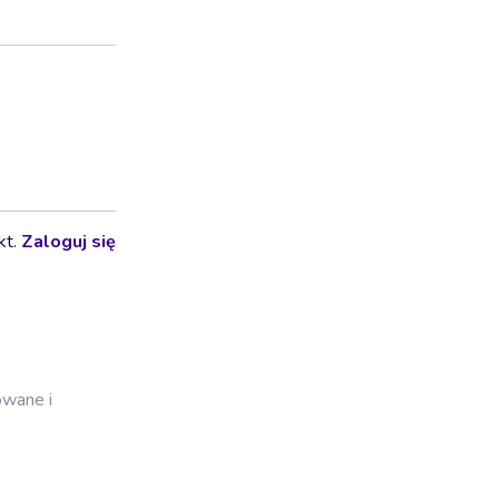
kt.
Zaloguj się
owane i