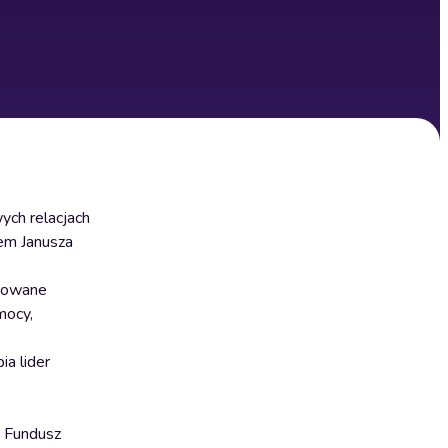
ych relacjach
tem Janusza
ikowane
mocy,
ia lider
– Fundusz