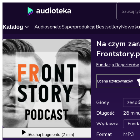
Audioseriale
Superprodukcje
Bestsellery
Nowości
Katalog
Na czym zara
Frontstory.p
Fundacja Reporterów
Ocena użytkowników
Głosy
zespó
Długość
28 min
Wydawca
Funda
Format
MP3
Słuchaj
fragmentu (2 min)