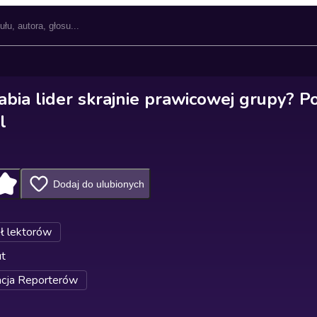
bia lider skrajnie prawicowej grupy? P
l
Dodaj do ulubionych
ł lektorów
ut
cja Reporterów