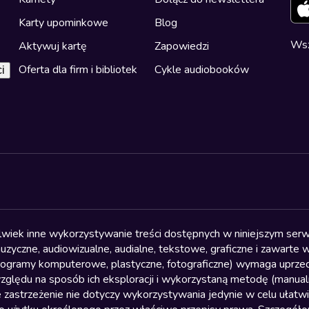
Karty upominkowe
Blog
Wsz
Aktywuj kartę
Zapowiedzi
Oferta dla firm i bibliotek
Cykle audiobooków
i
olwiek inne wykorzystywanie treści dostępnych w niniejszym serwi
yczne, audiowizualne, audialne, tekstowe, graficzne i zawarte w 
, programy komputerowe, plastyczne, fotograficzne) wymaga uprzedn
względu na sposób ich eksploracji i wykorzystaną metodę (manu
 zastrzeżenie nie dotyczy wykorzystywania jedynie w celu ułatw