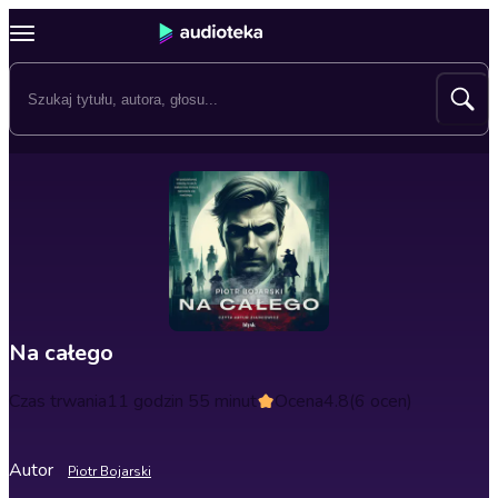
Na całego
Czas trwania
11 godzin 55 minut
Ocena
4.8
(6 ocen)
Autor
Piotr Bojarski