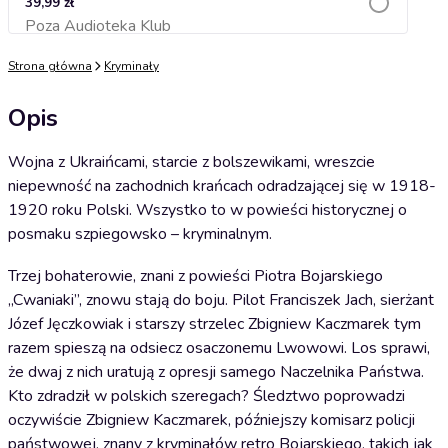
39,99 zł
Poza Audioteka Klub
Dodaj do koszyka
Strona główna
Kryminały
Opis
Wojna z Ukraińcami, starcie z bolszewikami, wreszcie
niepewność na zachodnich krańcach odradzającej się w 1918-
1920 roku Polski. Wszystko to w powieści historycznej o
posmaku szpiegowsko – kryminalnym.
Trzej bohaterowie, znani z powieści Piotra Bojarskiego
„Cwaniaki”, znowu stają do boju. Pilot Franciszek Jach, sierżant
Józef Jęczkowiak i starszy strzelec Zbigniew Kaczmarek tym
razem spieszą na odsiecz osaczonemu Lwowowi. Los sprawi,
że dwaj z nich uratują z opresji samego Naczelnika Państwa.
Kto zdradził w polskich szeregach? Śledztwo poprowadzi
oczywiście Zbigniew Kaczmarek, późniejszy komisarz policji
państwowej, znany z kryminałów retro Bojarskiego, takich jak