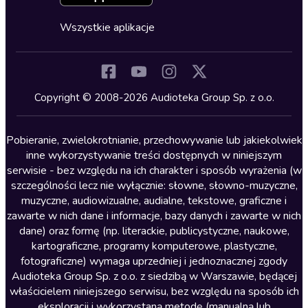
Fantastyka
Cykle audiobooków
Horror
Wszystkie aplikacje
Inne języki
Komedia
Kryminały
Copyright © 2008-2026 Audioteka Group Sp. z o.o.
Lektury szkolne
Literatura anglojęzyczna
Pobieranie, zwielokrotnianie, przechowywanie lub jakiekolwiek
inne wykorzystywanie treści dostępnych w niniejszym
Literatura faktu
serwisie - bez względu na ich charakter i sposób wyrażenia (w
szczególności lecz nie wyłącznie: słowne, słowno-muzyczne,
Literatura obyczajowa
muzyczne, audiowizualne, audialne, tekstowe, graficzne i
Literatura piękna obca
zawarte w nich dane i informacje, bazy danych i zawarte w nich
dane) oraz formę (np. literackie, publicystyczne, naukowe,
Literatura piękna polska
kartograficzne, programy komputerowe, plastyczne,
Nagrania relaksacyjne
fotograficzne) wymaga uprzedniej i jednoznacznej zgody
Audioteka Group Sp. z o.o. z siedzibą w Warszawie, będącej
Nauka języków
właścicielem niniejszego serwisu, bez względu na sposób ich
Nauki humanistyczne
eksploracji i wykorzystaną metodę (manualną lub