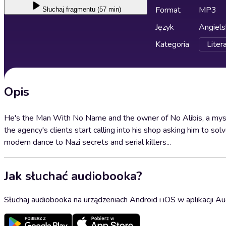
Format
MP3
Słuchaj
fragmentu (57 min)
Język
Angiels
Kategoria
Liter
Opis
He's the Man With No Name and the owner of No Alibis, a myst
the agency's clients start calling into his shop asking him to so
modern dance to Nazi secrets and serial killers...
Jak słuchać audiobooka?
Słuchaj audiobooka na urządzeniach Android i iOS w aplikacji Au