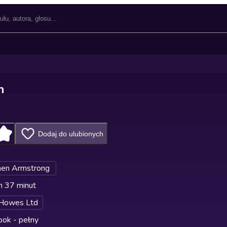
n
Dodaj do ulubionych
hen Armstrong
n 37 minut
 Howes Ltd
ok - pełny