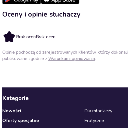
Oceny i opinie słuchaczy
Brak ocen
Brak ocen
Opinie pochodzą od zarejestrowanych Klientów, którzy dokonali 
publikowane zgodnie z
Warunkami opiniowania
.
Kategorie
Nowości
Dla młodzieży
Oferty specjalne
Erotyczne