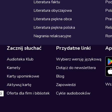
Literatura faktu
Pod
Literatura obyczajowa
Pol
Literatura piękna obca
Pra
Literatura piękna polska
Reli
Nagrania relaksacyjne
Ro
Zacznij słuchać
Przydatne linki
Ap
Audioteka Klub
Wybierz wersję językową
Karnety
Dołącz do newslettera
Karty upominkowe
Blog
Wsz
Aktywuj kartę
Zapowiedzi
Oferta dla firm i bibliotek
Cykle audiobooków
i