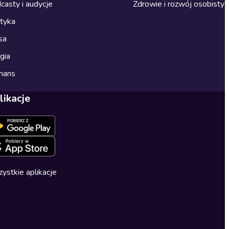
casty i audycje
Zdrowie i rozwój osobisty
ityka
sa
gia
mans
likacje
ystkie aplikacje