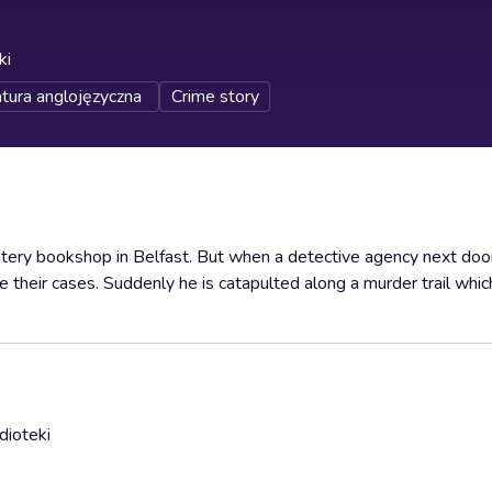
ki
atura anglojęzyczna
Crime story
ery bookshop in Belfast. But when a detective agency next doo
lve their cases. Suddenly he is catapulted along a murder trail whi
dioteki