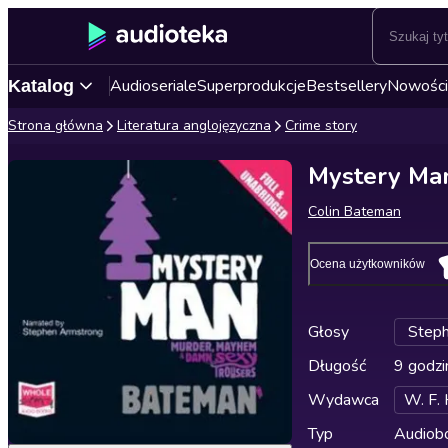
Audioseriale
Superprodukcje
Bestsellery
Nowości
Katalog
Strona główna
Literatura anglojęzyczna
Crime story
Mystery Ma
Colin Bateman
Ocena użytkowników
Głosy
Step
Długość
9 godzi
Wydawca
W. F.
Typ
Audiobo