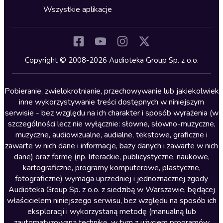
Horror
Wszystkie aplikacje
Inne języki
Komedia
Kryminały
Copyright © 2008-2026 Audioteka Group Sp. z o.o.
Lektury szkolne
Literatura anglojęzyczna
Pobieranie, zwielokrotnianie, przechowywanie lub jakiekolwiek
inne wykorzystywanie treści dostępnych w niniejszym
Literatura faktu
serwisie - bez względu na ich charakter i sposób wyrażenia (w
szczególności lecz nie wyłącznie: słowne, słowno-muzyczne,
Literatura obyczajowa
muzyczne, audiowizualne, audialne, tekstowe, graficzne i
Literatura piękna obca
zawarte w nich dane i informacje, bazy danych i zawarte w nich
dane) oraz formę (np. literackie, publicystyczne, naukowe,
Literatura piękna polska
kartograficzne, programy komputerowe, plastyczne,
Nagrania relaksacyjne
fotograficzne) wymaga uprzedniej i jednoznacznej zgody
Audioteka Group Sp. z o.o. z siedzibą w Warszawie, będącej
Nauka języków
właścicielem niniejszego serwisu, bez względu na sposób ich
Nauki humanistyczne
eksploracji i wykorzystaną metodę (manualną lub
zautomatyzowaną technikę, w tym z użyciem programów