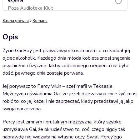
55,99 zł
Poza Audioteka Klub
Dodaj do koszyka
Strona główna
Romans
Opis
Życie Gai Roy jest prawdziwym koszmarem, o co zadbał jej
ojciec alkoholik. Każdego dnia młoda kobieta znosi znęcanie
psychiczne i fizyczne. Jakby codziennego cierpienia nie było
dość, pewnego dnia zostaje porwana.
Jej porywacz to Percy Villin – szef mafii w Teksasie.
Mężczyzna uświadamia Gai, że jeżeli dziewczyna chce żyć, musi
robić to, co jej każe. I nie zaprzeczać, kiedy przedstawi ją jako
swoją narzeczoną.
Percy jest zimnym i brutalnym mężczyzną, który szybko
uzmysławia Gai, że okrucieństwo to, coś, czego nigdy tak
naprawdę nie widziała na własne oczy. Świat Percy’ego