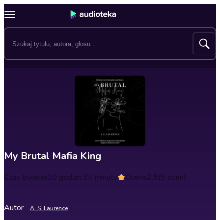
My Brutal Mafia King
Czas trwania
10 godzin 34 minuty
Ocena
2.8
(9 ocen)
Autor
A. S. Laurence