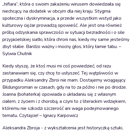
„hifiara”, która o swoim zakażeniu wirusem dowiedziała się
niechcący, na dodatek w obcym dla niej kraju. Stygma
społeczna i dyskryminacja, a przede wszystkim wstyd jako
kulturowy ciężar prowadzą opowieść. Ale jest ona również
próbą odzyskania sprawczości w sytuacji bezradności i o sile
przyjacielskiej siatki, która chroni nas, kiedy my same jesteśmy
zbyt słabe. Bardzo ważny i mocny głos, który łamie tabu. –
Sylwia Chutnik
Kiedy słyszę, że ktoś musi mi coś powiedzieć, od razu
zastanawiam się, czy chcę to usłyszeć. Tej wątpliwości w
przypadku Aleksandry Zbroi nie mam. Dostajemy wciągający
Bildungsroman w czasach, gdy na to za późno i nie po drodze.
Joanna (bohaterka) opowiada o układaniu się z własnym
ciałem, z życiem i z chorobą, a czyni to z literackim wdziękiem,
któremu nie szkodzi szczerość ani waga podejmowanego
tematu. Czytajcie! – Ignacy Karpowicz
Aleksandra Zbroja - z wykształcenia jest historyczką sztuki,