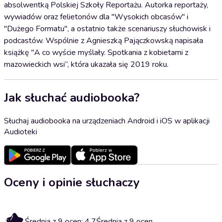
absolwentką Polskiej Szkoły Reportażu. Autorka reportaży,
wywiadów oraz felietonów dla "Wysokich obcasów" i
"Dużego Formatu", a ostatnio także scenariuszy słuchowisk i
podcastów. Wspólnie z Agnieszką Pajączkowską napisała
książkę "A co wyście myślały. Spotkania z kobietami z
mazowieckich wsi”, która ukazała się 2019 roku.
Jak słuchać audiobooka?
Słuchaj audiobooka na urządzeniach Android i iOS w aplikacji
Audioteki
Oceny i opinie słuchaczy
4.7
Średnia z 9 ocen: 4.7
Średnia z 9 ocen