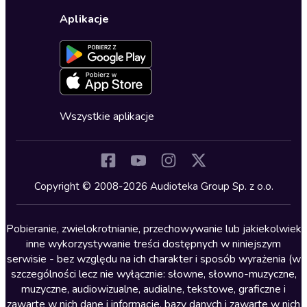
Wybierz wersję językową
Karty upominkowe
Ustawienia prywatności
Dla dzieci
Aplikacje
Dołącz do newslettera
Aktywuj kartę
Formularz zgłaszania nielegalnych treści
Dla młodzieży
Blog
Oferta dla firm i bibliotek
Deklaracja dostępności
Erotyczne
Zapowiedzi
Fantastyka
Cykle audiobooków
Horror
Wszystkie aplikacje
Inne języki
Komedia
Kryminały
Copyright © 2008-2026 Audioteka Group Sp. z o.o.
Lektury szkolne
Literatura anglojęzyczna
Pobieranie, zwielokrotnianie, przechowywanie lub jakiekolwiek
inne wykorzystywanie treści dostępnych w niniejszym
Literatura faktu
serwisie - bez względu na ich charakter i sposób wyrażenia (w
szczególności lecz nie wyłącznie: słowne, słowno-muzyczne,
Literatura obyczajowa
muzyczne, audiowizualne, audialne, tekstowe, graficzne i
Literatura piękna obca
zawarte w nich dane i informacje, bazy danych i zawarte w nich