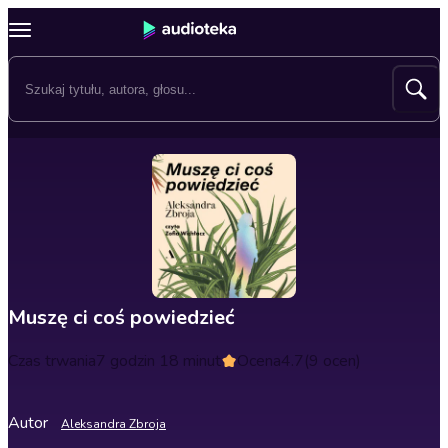
Muszę ci coś powiedzieć
Czas trwania
7 godzin 18 minut
Ocena
4.7
(9 ocen)
Autor
Aleksandra Zbroja