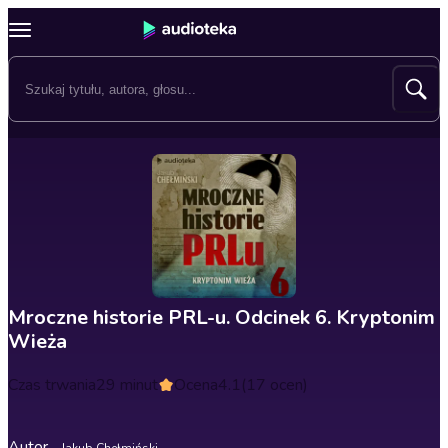
Mroczne historie PRL-u. Odcinek 6. Kryptonim
Wieża
Czas trwania
29 minut
Ocena
4.1
(17 ocen)
Autor