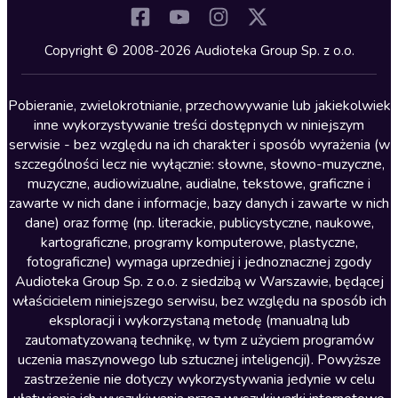
Komedia
Kryminały
Copyright © 2008-2026 Audioteka Group Sp. z o.o.
Lektury szkolne
Literatura anglojęzyczna
Pobieranie, zwielokrotnianie, przechowywanie lub jakiekolwiek
inne wykorzystywanie treści dostępnych w niniejszym
Literatura faktu
serwisie - bez względu na ich charakter i sposób wyrażenia (w
szczególności lecz nie wyłącznie: słowne, słowno-muzyczne,
Literatura obyczajowa
muzyczne, audiowizualne, audialne, tekstowe, graficzne i
Literatura piękna obca
zawarte w nich dane i informacje, bazy danych i zawarte w nich
dane) oraz formę (np. literackie, publicystyczne, naukowe,
Literatura piękna polska
kartograficzne, programy komputerowe, plastyczne,
Nagrania relaksacyjne
fotograficzne) wymaga uprzedniej i jednoznacznej zgody
Audioteka Group Sp. z o.o. z siedzibą w Warszawie, będącej
Nauka języków
właścicielem niniejszego serwisu, bez względu na sposób ich
Nauki humanistyczne
eksploracji i wykorzystaną metodę (manualną lub
zautomatyzowaną technikę, w tym z użyciem programów
Podcasty i audycje
uczenia maszynowego lub sztucznej inteligencji). Powyższe
Polityka
zastrzeżenie nie dotyczy wykorzystywania jedynie w celu