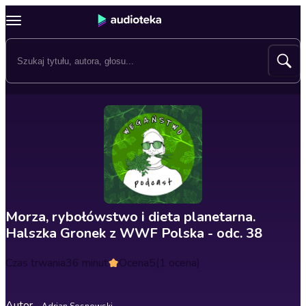
Morza, rybołówstwo i dieta planetarna.
Halszka Gronek z WWF Polska - odc. 38
Czas trwania
36 minut
Ocena
5
(1 ocena)
Autor