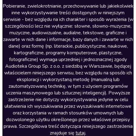
Literatura anglojęzyczna
Pobieranie, zwielokrotnianie, przechowywanie lub jakiekolwiek
inne wykorzystywanie treści dostępnych w niniejszym
Literatura faktu
serwisie - bez względu na ich charakter i sposób wyrażenia (w
szczególności lecz nie wyłącznie: słowne, słowno-muzyczne,
Literatura obyczajowa
muzyczne, audiowizualne, audialne, tekstowe, graficzne i
Literatura piękna obca
zawarte w nich dane i informacje, bazy danych i zawarte w nich
dane) oraz formę (np. literackie, publicystyczne, naukowe,
Literatura piękna polska
kartograficzne, programy komputerowe, plastyczne,
Nagrania relaksacyjne
fotograficzne) wymaga uprzedniej i jednoznacznej zgody
Audioteka Group Sp. z o.o. z siedzibą w Warszawie, będącej
Nauka języków
właścicielem niniejszego serwisu, bez względu na sposób ich
Nauki humanistyczne
eksploracji i wykorzystaną metodę (manualną lub
zautomatyzowaną technikę, w tym z użyciem programów
Podcasty i audycje
uczenia maszynowego lub sztucznej inteligencji). Powyższe
Polityka
zastrzeżenie nie dotyczy wykorzystywania jedynie w celu
ułatwienia ich wyszukiwania przez wyszukiwarki internetowe
Prasa
oraz korzystania w ramach stosunków umownych lub
Religia
dozwolonego użytku określonego przez właściwe przepisy
prawa. Szczegółowa treść dotycząca niniejszego zastrzeżenia
Romans
znajduje się
tutaj
.