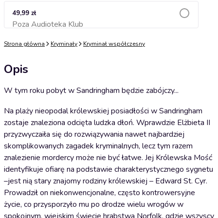
49,99 zł
Poza Audioteka Klub
Dodaj do koszyka
Strona główna
Kryminały
Kryminał współczesny
Opis
W tym roku pobyt w Sandringham będzie zabójczy...
Na plaży nieopodal królewskiej posiadłości w Sandringham
zostaje znaleziona odcięta ludzka dłoń. Wprawdzie Elżbieta II
przyzwyczaiła się do rozwiązywania nawet najbardziej
skomplikowanych zagadek kryminalnych, lecz tym razem
znalezienie mordercy może nie być łatwe. Jej Królewska Mość
identyfikuje ofiarę na podstawie charakterystycznego sygnetu
–jest nią stary znajomy rodziny królewskiej – Edward St. Cyr.
Prowadził on niekonwencjonalne, często kontrowersyjne
życie, co przysporzyło mu po drodze wielu wrogów w
spokojnym, wiejskim świecie hrabstwa Norfolk, gdzie wszyscy