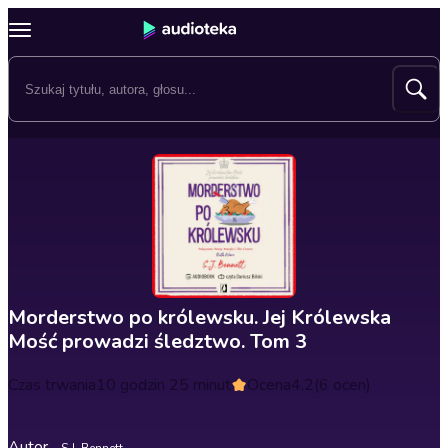
Morderstwo po królewsku. Jej Królewska
Mość prowadzi śledztwo. Tom 3
Czas trwania
10 godzin 25 minut
Ocena
4.2
(6 ocen)
Autor