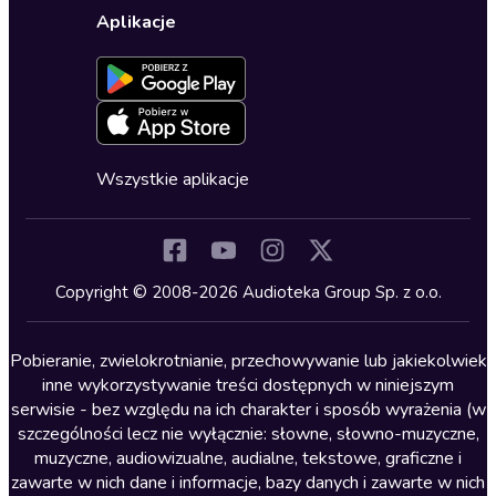
Wybierz wersję językową
Karty upominkowe
Ustawienia prywatności
Dla dzieci
Aplikacje
Dołącz do newslettera
Aktywuj kartę
Formularz zgłaszania nielegalnych treści
Dla młodzieży
Blog
Oferta dla firm i bibliotek
Deklaracja dostępności
Erotyczne
Zapowiedzi
Fantastyka
Cykle audiobooków
Horror
Wszystkie aplikacje
Inne języki
Komedia
Kryminały
Copyright © 2008-2026 Audioteka Group Sp. z o.o.
Lektury szkolne
Literatura anglojęzyczna
Pobieranie, zwielokrotnianie, przechowywanie lub jakiekolwiek
inne wykorzystywanie treści dostępnych w niniejszym
Literatura faktu
serwisie - bez względu na ich charakter i sposób wyrażenia (w
szczególności lecz nie wyłącznie: słowne, słowno-muzyczne,
Literatura obyczajowa
muzyczne, audiowizualne, audialne, tekstowe, graficzne i
Literatura piękna obca
zawarte w nich dane i informacje, bazy danych i zawarte w nich