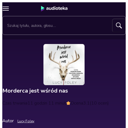
Morderca jest wśród nas
Czas trwania
11 godzin 11 minut
Ocena
3.1
(10 ocen)
Autor
Lucy Foley