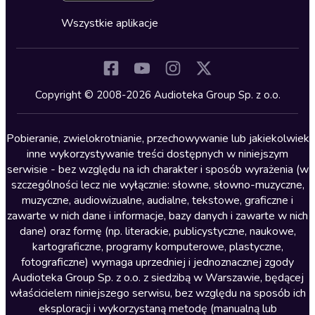
Cykle audiobooków
Horror
Wszystkie aplikacje
Inne języki
Komedia
Kryminały
Copyright © 2008-2026 Audioteka Group Sp. z o.o.
Lektury szkolne
Literatura anglojęzyczna
Pobieranie, zwielokrotnianie, przechowywanie lub jakiekolwiek
inne wykorzystywanie treści dostępnych w niniejszym
Literatura faktu
serwisie - bez względu na ich charakter i sposób wyrażenia (w
szczególności lecz nie wyłącznie: słowne, słowno-muzyczne,
Literatura obyczajowa
muzyczne, audiowizualne, audialne, tekstowe, graficzne i
Literatura piękna obca
zawarte w nich dane i informacje, bazy danych i zawarte w nich
dane) oraz formę (np. literackie, publicystyczne, naukowe,
Literatura piękna polska
kartograficzne, programy komputerowe, plastyczne,
Nagrania relaksacyjne
fotograficzne) wymaga uprzedniej i jednoznacznej zgody
Audioteka Group Sp. z o.o. z siedzibą w Warszawie, będącej
Nauka języków
właścicielem niniejszego serwisu, bez względu na sposób ich
Nauki humanistyczne
eksploracji i wykorzystaną metodę (manualną lub