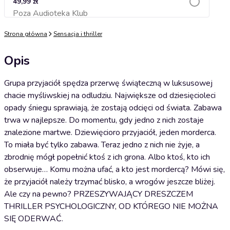
49,99 zł
Poza Audioteka Klub
Dodaj do koszyka
Strona główna
Sensacja i thriller
Opis
Grupa przyjaciół spędza przerwę świąteczną w luksusowej
chacie myśliwskiej na odludziu. Największe od dziesięcioleci
opady śniegu sprawiają, że zostają odcięci od świata. Zabawa
trwa w najlepsze. Do momentu, gdy jedno z nich zostaje
znalezione martwe. Dziewięcioro przyjaciół, jeden morderca.
To miała być tylko zabawa. Teraz jedno z nich nie żyje, a
zbrodnię mógł popełnić ktoś z ich grona. Albo ktoś, kto ich
obserwuje… Komu można ufać, a kto jest mordercą? Mówi się,
że przyjaciół należy trzymać blisko, a wrogów jeszcze bliżej.
Ale czy na pewno? PRZESZYWAJĄCY DRESZCZEM
THRILLER PSYCHOLOGICZNY, OD KTÓREGO NIE MOŻNA
SIĘ ODERWAĆ.