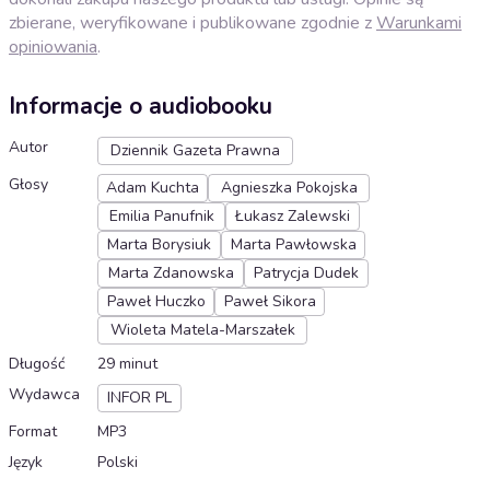
zbierane, weryfikowane i publikowane zgodnie z
Warunkami
opiniowania
.
Informacje o audiobooku
Autor
Dziennik Gazeta Prawna
Głosy
Adam Kuchta
Agnieszka Pokojska
Emilia Panufnik
Łukasz Zalewski
Marta Borysiuk
Marta Pawłowska
Marta Zdanowska
Patrycja Dudek
Paweł Huczko
Paweł Sikora
Wioleta Matela-Marszałek
Długość
29 minut
Wydawca
INFOR PL
Format
MP3
Język
Polski