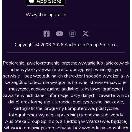
Fantastyka
Cykle audiobooków
Horror
Wszystkie aplikacje
Inne języki
Komedia
Kryminały
Copyright © 2008-2026 Audioteka Group Sp. z o.o.
Lektury szkolne
Literatura anglojęzyczna
Pobieranie, zwielokrotnianie, przechowywanie lub jakiekolwiek
inne wykorzystywanie treści dostępnych w niniejszym
Literatura faktu
serwisie - bez względu na ich charakter i sposób wyrażenia (w
szczególności lecz nie wyłącznie: słowne, słowno-muzyczne,
Literatura obyczajowa
muzyczne, audiowizualne, audialne, tekstowe, graficzne i
Literatura piękna obca
zawarte w nich dane i informacje, bazy danych i zawarte w nich
dane) oraz formę (np. literackie, publicystyczne, naukowe,
Literatura piękna polska
kartograficzne, programy komputerowe, plastyczne,
Nagrania relaksacyjne
fotograficzne) wymaga uprzedniej i jednoznacznej zgody
Audioteka Group Sp. z o.o. z siedzibą w Warszawie, będącej
Nauka języków
właścicielem niniejszego serwisu, bez względu na sposób ich