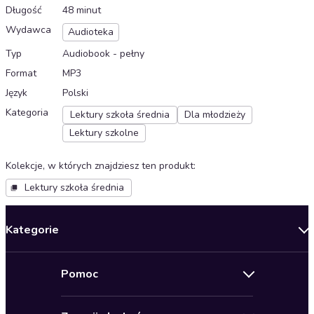
Długość
48 minut
Wydawca
Audioteka
Typ
Audiobook - pełny
Format
MP3
Język
Polski
Kategoria
Lektury szkoła średnia
Dla młodzieży
Lektury szkolne
Kolekcje, w których znajdziesz ten produkt
:
Lektury szkoła średnia
Kategorie
Nowości
Pomoc
Oferty specjalne
Kontakt
Bestsellery