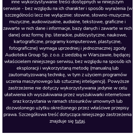
inne wykorzystywanie treści dostępnych w niniejszym
Literatura faktu
serwisie - bez względu na ich charakter i sposób wyrażenia (w
szczególności lecz nie wyłącznie: słowne, słowno-muzyczne,
Literatura obyczajowa
muzyczne, audiowizualne, audialne, tekstowe, graficzne i
Literatura piękna obca
zawarte w nich dane i informacje, bazy danych i zawarte w nich
dane) oraz formę (np. literackie, publicystyczne, naukowe,
Literatura piękna polska
kartograficzne, programy komputerowe, plastyczne,
Nagrania relaksacyjne
fotograficzne) wymaga uprzedniej i jednoznacznej zgody
Audioteka Group Sp. z o.o. z siedzibą w Warszawie, będącej
Nauka języków
właścicielem niniejszego serwisu, bez względu na sposób ich
Nauki humanistyczne
eksploracji i wykorzystaną metodę (manualną lub
zautomatyzowaną technikę, w tym z użyciem programów
Podcasty i audycje
uczenia maszynowego lub sztucznej inteligencji). Powyższe
Polityka
zastrzeżenie nie dotyczy wykorzystywania jedynie w celu
ułatwienia ich wyszukiwania przez wyszukiwarki internetowe
Prasa
oraz korzystania w ramach stosunków umownych lub
Religia
dozwolonego użytku określonego przez właściwe przepisy
prawa. Szczegółowa treść dotycząca niniejszego zastrzeżenia
Romans
znajduje się
tutaj
.
Sensacja i thriller