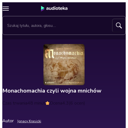
Monachomachia czyli wojna mnichów
Czas trwania
48 minut
Ocena
4.3
(6 ocen)
Autor
Ignacy Krasicki