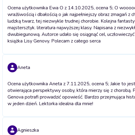
Ocena użytkownika Ewa O z 14.10.2025, ocena 5; O wooooooow
wrażliwością i dbałością o jak najpełniejszy obraz zmagań z 
ludzką twarz, tej niezwykle trudnej chorobie. Kolejna fantas
majstersztyk. literatura najwyższej klasy. Napisana z niezwyk
dwubiegunową. Autorce udało się osiągnąć cel, uczłowieczyć i
książka Lisy Genovy. Polecam z całego serca
Aneta
Ocena użytkownika Aneta z 7.11.2025, ocena 5; Jakie to jest
otwierająca perspektywy osoby, która mierzy się z chorobą. P
Genova potrafi prowadzić opowieść. Bardzo przejmująca histo
w jeden dzień. Lektorka idealna dla mnie!
Agnieszka