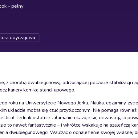
ok - pełny
atura obyczajowa
e, z chorobą dwubiegunową, odrzucającej poczucie stabilizacji i 
zecz kariery komika stand-upowego.
go roku na Uniwersytecie Nowego Jorku. Nauka, egzaminy, życi
akim układzie można się czuć przytłoczonym. Nie pomaga również 
Connecticut. Jednak ostatnie załamanie okazuje się dewastująco po
adzie to nawet fantastycznie – i wkrótce wskakuje na szaleńczą ka
orzenia dwubiegunowego. Walcząc o odnalezienie swojej własnej 