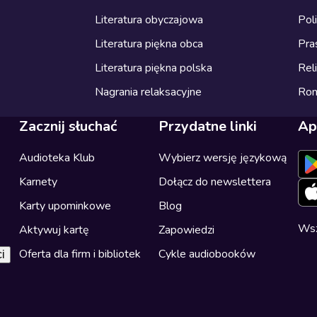
Literatura obyczajowa
Pol
Literatura piękna obca
Pra
Literatura piękna polska
Reli
Nagrania relaksacyjne
Ro
Zacznij słuchać
Przydatne linki
Ap
Audioteka Klub
Wybierz wersję językową
Karnety
Dołącz do newslettera
Karty upominkowe
Blog
Wsz
Aktywuj kartę
Zapowiedzi
Oferta dla firm i bibliotek
Cykle audiobooków
i