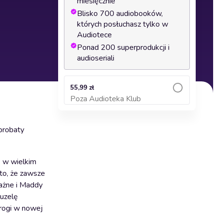
miesięcznie
Blisko 700 audiobooków,
których posłuchasz tylko w
Audiotece
Ponad 200 superprodukcji i
audioseriali
55,99 zł
Poza Audioteka Klub
Dodaj do koszyka
aprobaty
e w wielkim
to, że zawsze
ważne i Maddy
ruzelę
drogi w nowej