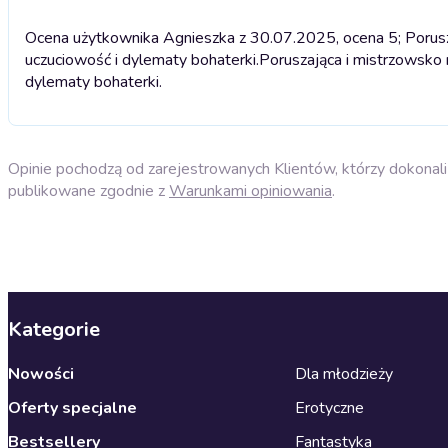
Ocena użytkownika Agnieszka z 30.07.2025, ocena 5; Porus
uczuciowość i dylematy bohaterki.
Poruszająca i mistrzowsko
dylematy bohaterki.
Opinie pochodzą od zarejestrowanych Klientów, którzy dokonali 
publikowane zgodnie z
Warunkami opiniowania
.
Kategorie
Nowości
Dla młodzieży
Oferty specjalne
Erotyczne
Bestsellery
Fantastyka