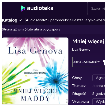
Audioseriale
Superprodukcje
Bestsellery
Nowości
Katalog
Strona główna
Literatura obyczajowa
Mniej więce
Lisa Genova
Ocena użytkowników
Głosy
Agnie
Tłumacz
Joanna 
Długość
9 godzi
Wydawca
Wydaw