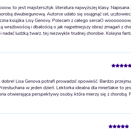
, to jest majstersztyk. literatura najwyższej klasy. Napisana 
chorobą dwubiegunową. Autorce udało się osiągnąć cel, uczłowiec
tyczna książka Lisy Genovy. Polecam z całego serca
O wooooooow, 
łą wrażliwością i dbałością o jak najpełniejszy obraz zmagań z ch
 nadać ludzką twarz, tej niezwykle trudnej chorobie. Kolejna fan
 dobre! Lisa Genova potrafi prowadzić opowieść. Bardzo przejmuj
rzesłuchana w jeden dzień. Lektorka idealna dla mnie!
Jakie to je
ria otwierająca perspektywy osoby, która mierzy się z chorobą. 