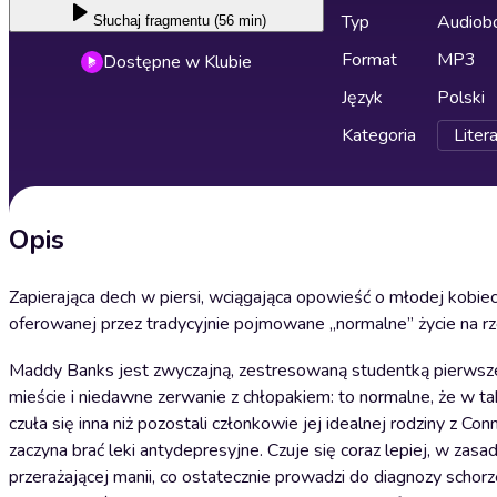
Typ
Audiobo
Słuchaj
fragmentu (56 min)
Format
MP3
Dostępne w Klubie
Język
Polski
Kategoria
Liter
Opis
Zapierająca dech w piersi, wciągająca opowieść o młodej kobieci
oferowanej przez tradycyjnie pojmowane „normalne” życie na r
Maddy Banks jest zwyczajną, zestresowaną studentką pierwsze
mieście i niedawne zerwanie z chłopakiem: to normalne, że w t
czuła się inna niż pozostali członkowie jej idealnej rodziny z 
zaczyna brać leki antydepresyjne. Czuje się coraz lepiej, w zas
przerażającej manii, co ostatecznie prowadzi do diagnozy sch