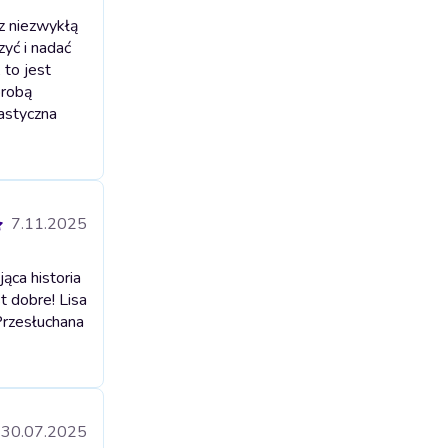
z niezwykłą
zyć i nadać
to jest
orobą
tastyczna
7.11.2025
ąca historia
st dobre! Lisa
Przesłuchana
30.07.2025