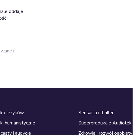
nale oddaje
ść i
owane i
ka języków
Sensacja i thriller
ki humanistyczne
Superprodukcje Audioteki
casty i audycje
Zdrowie i rozwój osobisty