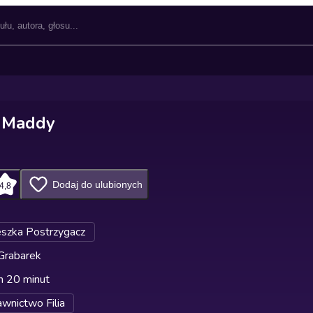
j Maddy
Dodaj do ulubionych
4,8
szka Postrzygacz
Grabarek
n 20 minut
nictwo Filia