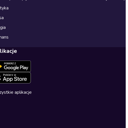
ityka
sa
gia
mans
likacje
ystkie aplikacje