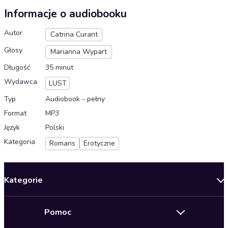
Informacje o audiobooku
Autor
Catrina Curant
Głosy
Marianna Wypart
Długość
35 minut
Wydawca
LUST
Typ
Audiobook - pełny
Format
MP3
Język
Polski
Kategoria
Romans
Erotyczne
Kategorie
Nowości
Pomoc
Oferty specjalne