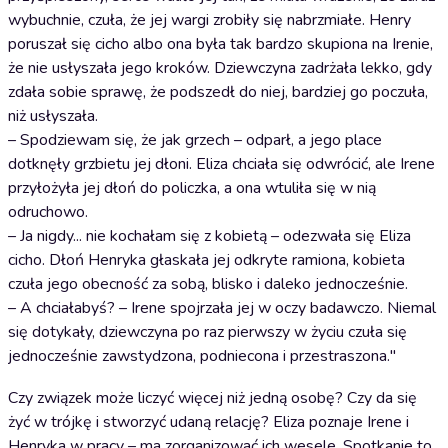
wybuchnie, czuła, że jej wargi zrobiły się nabrzmiałe. Henry
poruszał się cicho albo ona była tak bardzo skupiona na Irenie,
że nie usłyszała jego kroków. Dziewczyna zadrżała lekko, gdy
zdała sobie sprawę, że podszedł do niej, bardziej go poczuła,
niż usłyszała.
– Spodziewam się, że jak grzech – odparł, a jego place
dotknęły grzbietu jej dłoni. Eliza chciała się odwrócić, ale Irene
przyłożyła jej dłoń do policzka, a ona wtuliła się w nią
odruchowo.
– Ja nigdy... nie kochałam się z kobietą – odezwała się Eliza
cicho. Dłoń Henryka głaskała jej odkryte ramiona, kobieta
czuła jego obecność za sobą, blisko i daleko jednocześnie.
– A chciałabyś? – Irene spojrzała jej w oczy badawczo. Niemal
się dotykały, dziewczyna po raz pierwszy w życiu czuła się
jednocześnie zawstydzona, podniecona i przestraszona."
Czy związek może liczyć więcej niż jedną osobę? Czy da się
żyć w trójkę i stworzyć udaną relację? Eliza poznaje Irene i
Henryka w pracy – ma zorganizować ich wesele. Spotkanie to