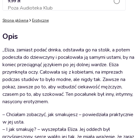
9,99 zł
Poza Audioteka Klub
Dodaj do koszyka
Strona główna
Erotyczne
Opis
„Eliza, zamiast podać drinka, odstawiła go na stolik, a potem
podeszła do dziewczyny i pocałowała ją samymi ustami, by na
koniec przeciągnąć językiem po jej dolnej wardze. Eliza
przymknęła oczy. Całowała się z kobietami, na imprezach
podczas studiów to było modne, ale nigdy tak. Zawsze na
pokaz, zawsze po to, aby wzbudzić ciekawość mężczyzn,
czasem po to, aby szokować. Ten pocałunek był inny, intymny,
nasycony erotyzmem.
– Chciałam zobaczyć, jak smakujesz – powiedziała praktycznie
w jej usta.
– I jak smakuję? – wyszeptała Eliza. Jej oddech był
przyśpieszony, serce waliło jej tak, że miała wrażenie, że zaraz