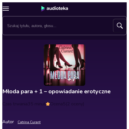
Młoda para + 1 – opowiadanie erotyczne
Czas trwania
35 minut
Ocena
5
(2 oceny)
Autor
Catrina Curant