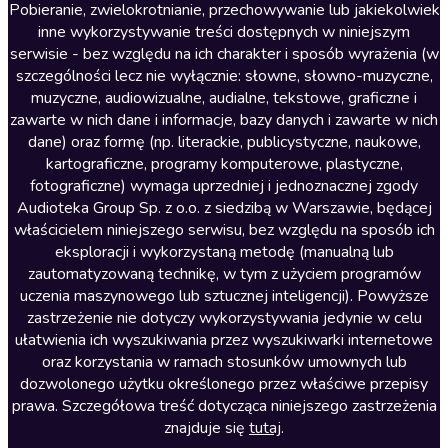
Literatura anglojęzyczna
Pobieranie, zwielokrotnianie, przechowywanie lub jakiekolwiek
inne wykorzystywanie treści dostępnych w niniejszym
Literatura faktu
serwisie - bez względu na ich charakter i sposób wyrażenia (w
szczególności lecz nie wyłącznie: słowne, słowno-muzyczne,
Literatura obyczajowa
muzyczne, audiowizualne, audialne, tekstowe, graficzne i
Literatura piękna obca
zawarte w nich dane i informacje, bazy danych i zawarte w nich
dane) oraz formę (np. literackie, publicystyczne, naukowe,
Literatura piękna polska
kartograficzne, programy komputerowe, plastyczne,
Nagrania relaksacyjne
fotograficzne) wymaga uprzedniej i jednoznacznej zgody
Audioteka Group Sp. z o.o. z siedzibą w Warszawie, będącej
Nauka języków
właścicielem niniejszego serwisu, bez względu na sposób ich
Nauki humanistyczne
eksploracji i wykorzystaną metodę (manualną lub
zautomatyzowaną technikę, w tym z użyciem programów
Podcasty i audycje
uczenia maszynowego lub sztucznej inteligencji). Powyższe
Polityka
zastrzeżenie nie dotyczy wykorzystywania jedynie w celu
ułatwienia ich wyszukiwania przez wyszukiwarki internetowe
Prasa
oraz korzystania w ramach stosunków umownych lub
Religia
dozwolonego użytku określonego przez właściwe przepisy
prawa. Szczegółowa treść dotycząca niniejszego zastrzeżenia
Romans
znajduje się
tutaj
.