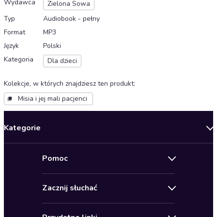
Wydawca
Zielona Sowa
Typ
Audiobook - pełny
Format
MP3
Język
Polski
Kategoria
Dla dzieci
Kolekcje, w których znajdziesz ten produkt
:
Misia i jej mali pacjenci
Kategorie
Nowości
Pomoc
Oferty specjalne
Kontakt
Bestsellery
Zacznij słuchać
Pomoc
Audioseriale
Audioteka Klub
Regulamin
Biografie