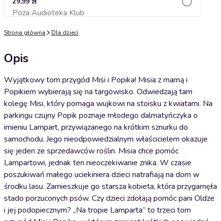
29,99 zł
Poza Audioteka Klub
Dodaj do koszyka
Strona główna
Dla dzieci
Opis
Wyjątkowy tom przygód Misi i Popika! Misia z mamą i
Popikiem wybierają się na targowisko. Odwiedzają tam
kolegę Misi, który pomaga wujkowi na stoisku z kwiatami. Na
parkingu czujny Popik poznaje młodego dalmatyńczyka o
imieniu Lampart, przywiązanego na krótkim sznurku do
samochodu. Jego nieodpowiedzialnym właścicielem okazuje
się jeden ze sprzedawców roślin. Misia chce pomóc
Lampartowi, jednak ten nieoczekiwanie znika. W czasie
poszukiwań małego uciekiniera dzieci natrafiają na dom w
środku lasu. Zamieszkuje go starsza kobieta, która przygarnęła
stado porzuconych psów. Czy dzieci zdołają pomóc pani Oldze
i jej podopiecznym? „Na tropie Lamparta” to trzeci tom