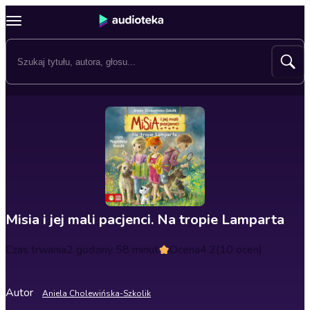
Misia i jej mali pacjenci. Na tropie Lamparta
Czas trwania
2 godziny 58 minut
Ocena
4.2
(10 ocen)
Autor
Aniela Cholewińska-Szkolik