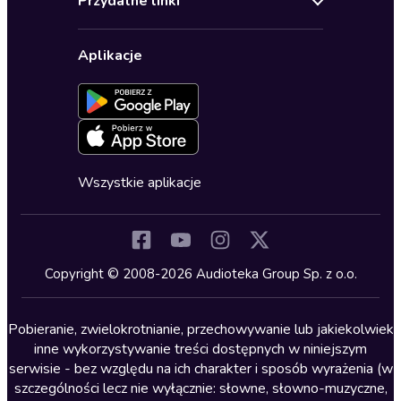
Przydatne linki
Karnety
Polityka prywatności
Biznes, marketing, ekonomia
Wybierz wersję językową
Karty upominkowe
Ustawienia prywatności
Dla dzieci
Aplikacje
Dołącz do newslettera
Aktywuj kartę
Formularz zgłaszania nielegalnych treści
Dla młodzieży
Blog
Oferta dla firm i bibliotek
Deklaracja dostępności
Erotyczne
Zapowiedzi
Fantastyka
Cykle audiobooków
Horror
Wszystkie aplikacje
Inne języki
Komedia
Kryminały
Copyright © 2008-2026 Audioteka Group Sp. z o.o.
Lektury szkolne
Literatura anglojęzyczna
Pobieranie, zwielokrotnianie, przechowywanie lub jakiekolwiek
inne wykorzystywanie treści dostępnych w niniejszym
Literatura faktu
serwisie - bez względu na ich charakter i sposób wyrażenia (w
szczególności lecz nie wyłącznie: słowne, słowno-muzyczne,
Literatura obyczajowa