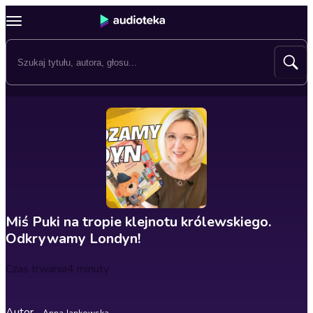
Miś Puki na tropie klejnotu królewskiego.
Odkrywamy Londyn!
Czas trwania
4 minuty
Autor