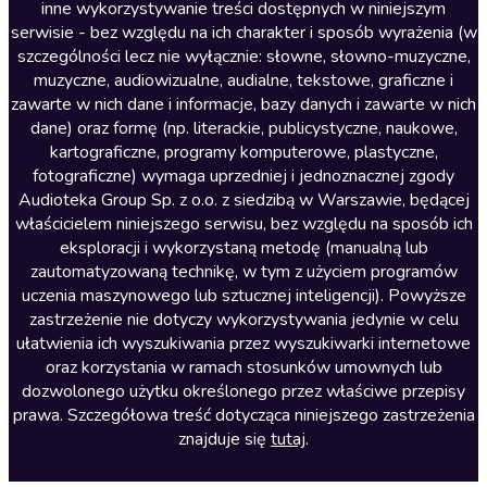
inne wykorzystywanie treści dostępnych w niniejszym
Literatura faktu
serwisie - bez względu na ich charakter i sposób wyrażenia (w
szczególności lecz nie wyłącznie: słowne, słowno-muzyczne,
Literatura obyczajowa
muzyczne, audiowizualne, audialne, tekstowe, graficzne i
Literatura piękna obca
zawarte w nich dane i informacje, bazy danych i zawarte w nich
dane) oraz formę (np. literackie, publicystyczne, naukowe,
Literatura piękna polska
kartograficzne, programy komputerowe, plastyczne,
Nagrania relaksacyjne
fotograficzne) wymaga uprzedniej i jednoznacznej zgody
Audioteka Group Sp. z o.o. z siedzibą w Warszawie, będącej
Nauka języków
właścicielem niniejszego serwisu, bez względu na sposób ich
Nauki humanistyczne
eksploracji i wykorzystaną metodę (manualną lub
zautomatyzowaną technikę, w tym z użyciem programów
Podcasty i audycje
uczenia maszynowego lub sztucznej inteligencji). Powyższe
Polityka
zastrzeżenie nie dotyczy wykorzystywania jedynie w celu
ułatwienia ich wyszukiwania przez wyszukiwarki internetowe
Prasa
oraz korzystania w ramach stosunków umownych lub
Religia
dozwolonego użytku określonego przez właściwe przepisy
prawa. Szczegółowa treść dotycząca niniejszego zastrzeżenia
Romans
znajduje się
tutaj
.
Sensacja i thriller