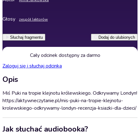
Anna Jankowska
Głosy
zespół lektorów
Słuchaj fragmentu
Dodaj do ulubionych
Cały odcinek dostępny za darmo
Zaloguj się i słuchaj odcinka
Opis
Miś Puki na tropie klejnotu królewskiego. Odkrywamy Londyn!
https://aktywneczytanie.pl/mis-puki-na-tropie-klejnotu-
krolewskiego-odkrywamy-londyn-recenzja-ksiazki-dla-dzieci/
Jak słuchać audiobooka?