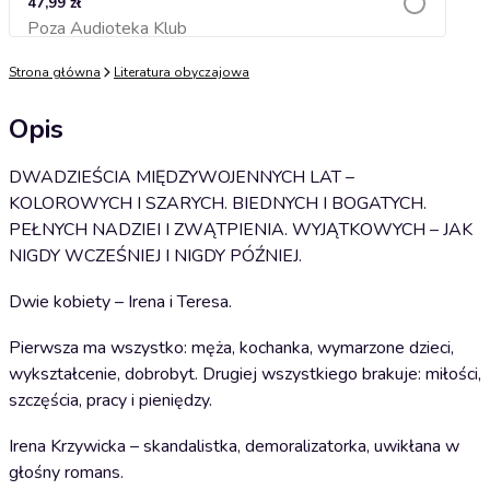
47,99 zł
Poza Audioteka Klub
Dodaj do koszyka
Strona główna
Literatura obyczajowa
Opis
DWADZIEŚCIA MIĘDZYWOJENNYCH LAT –
KOLOROWYCH I SZARYCH. BIEDNYCH I BOGATYCH.
PEŁNYCH NADZIEI I ZWĄTPIENIA. WYJĄTKOWYCH – JAK
NIGDY WCZEŚNIEJ I NIGDY PÓŹNIEJ.
Dwie kobiety – Irena i Teresa.
Pierwsza ma wszystko: męża, kochanka, wymarzone dzieci,
wykształcenie, dobrobyt. Drugiej wszystkiego brakuje: miłości,
szczęścia, pracy i pieniędzy.
Irena Krzywicka – skandalistka, demoralizatorka, uwikłana w
głośny romans.