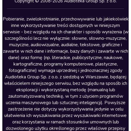
Copyright © 2008-2026 Audioteka Group Sp. z o.o.
Lektury szkolne
Literatura anglojęzyczna
Pobieranie, zwielokrotnianie, przechowywanie lub jakiekolwiek
inne wykorzystywanie treści dostępnych w niniejszym
Literatura faktu
serwisie - bez względu na ich charakter i sposób wyrażenia (w
szczególności lecz nie wyłącznie: słowne, słowno-muzyczne,
Literatura obyczajowa
muzyczne, audiowizualne, audialne, tekstowe, graficzne i
Literatura piękna obca
zawarte w nich dane i informacje, bazy danych i zawarte w nich
dane) oraz formę (np. literackie, publicystyczne, naukowe,
Literatura piękna polska
kartograficzne, programy komputerowe, plastyczne,
Nagrania relaksacyjne
fotograficzne) wymaga uprzedniej i jednoznacznej zgody
Audioteka Group Sp. z o.o. z siedzibą w Warszawie, będącej
Nauka języków
właścicielem niniejszego serwisu, bez względu na sposób ich
Nauki humanistyczne
eksploracji i wykorzystaną metodę (manualną lub
zautomatyzowaną technikę, w tym z użyciem programów
Podcasty i audycje
uczenia maszynowego lub sztucznej inteligencji). Powyższe
Polityka
zastrzeżenie nie dotyczy wykorzystywania jedynie w celu
ułatwienia ich wyszukiwania przez wyszukiwarki internetowe
Prasa
oraz korzystania w ramach stosunków umownych lub
Religia
dozwolonego użytku określonego przez właściwe przepisy