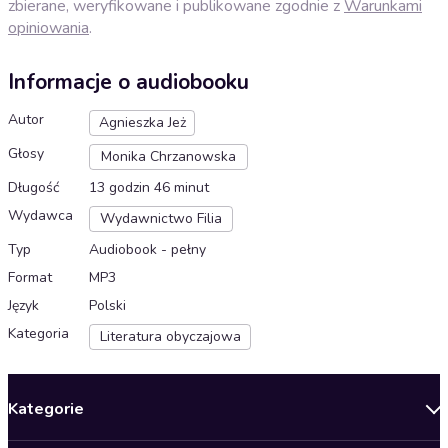
zbierane, weryfikowane i publikowane zgodnie z
Warunkami
opiniowania
.
Informacje o audiobooku
Autor
Agnieszka Jeż
Głosy
Monika Chrzanowska
Długość
13 godzin 46 minut
Wydawca
Wydawnictwo Filia
Typ
Audiobook - pełny
Format
MP3
Język
Polski
Kategoria
Literatura obyczajowa
Kategorie