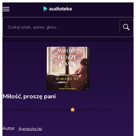
Miłość, proszę pani
Czas trwania
13 godzin 46 minut
Ocena
4.7
(7 ocen)
Autor
Agnieszka Jeż