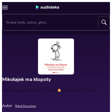
Mikołajek ma kłopoty
Czas trwania
2 godziny 17 minut
Ocena
4.8
(320 ocen)
Autor
René Goscinny