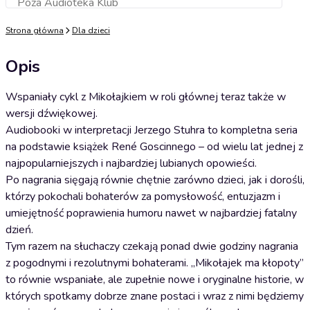
Poza Audioteka Klub
Dodaj do koszyka
Strona główna
Dla dzieci
Opis
Wspaniały cykl z Mikołajkiem w roli głównej teraz także w
wersji dźwiękowej.
Audiobooki w interpretacji Jerzego Stuhra to kompletna seria
na podstawie książek René Goscinnego – od wielu lat jednej z
najpopularniejszych i najbardziej lubianych opowieści.
Po nagrania sięgają równie chętnie zarówno dzieci, jak i dorośli,
którzy pokochali bohaterów za pomysłowość, entuzjazm i
umiejętność poprawienia humoru nawet w najbardziej fatalny
dzień.
Tym razem na słuchaczy czekają ponad dwie godziny nagrania
z pogodnymi i rezolutnymi bohaterami. „Mikołajek ma kłopoty”
to równie wspaniałe, ale zupełnie nowe i oryginalne historie, w
których spotkamy dobrze znane postaci i wraz z nimi będziemy