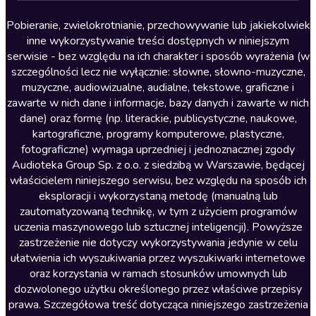
Lektury szkolne
Literatura anglojęzyczna
Pobieranie, zwielokrotnianie, przechowywanie lub jakiekolwiek
inne wykorzystywanie treści dostępnych w niniejszym
Literatura faktu
serwisie - bez względu na ich charakter i sposób wyrażenia (w
szczególności lecz nie wyłącznie: słowne, słowno-muzyczne,
Literatura obyczajowa
muzyczne, audiowizualne, audialne, tekstowe, graficzne i
Literatura piękna obca
zawarte w nich dane i informacje, bazy danych i zawarte w nich
dane) oraz formę (np. literackie, publicystyczne, naukowe,
Literatura piękna polska
kartograficzne, programy komputerowe, plastyczne,
Nagrania relaksacyjne
fotograficzne) wymaga uprzedniej i jednoznacznej zgody
Audioteka Group Sp. z o.o. z siedzibą w Warszawie, będącej
Nauka języków
właścicielem niniejszego serwisu, bez względu na sposób ich
Nauki humanistyczne
eksploracji i wykorzystaną metodę (manualną lub
zautomatyzowaną technikę, w tym z użyciem programów
Podcasty i audycje
uczenia maszynowego lub sztucznej inteligencji). Powyższe
Polityka
zastrzeżenie nie dotyczy wykorzystywania jedynie w celu
ułatwienia ich wyszukiwania przez wyszukiwarki internetowe
Prasa
oraz korzystania w ramach stosunków umownych lub
Religia
dozwolonego użytku określonego przez właściwe przepisy
prawa. Szczegółowa treść dotycząca niniejszego zastrzeżenia
Romans