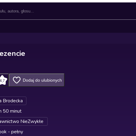
rezencie
Dodaj do ulubionych
4,7
a Brodecka
n 50 minut
wnictwo NieZwykłe
ok - pełny