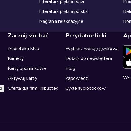
Literatura piękna obca
Pra
Literatura piękna polska
Reli
Nagrania relaksacyjne
Ro
Zacznij słuchać
Przydatne linki
Ap
Audioteka Klub
Wybierz wersję językową
Karnety
Dołącz do newslettera
Karty upominkowe
Blog
Wsz
Aktywuj kartę
Zapowiedzi
Oferta dla firm i bibliotek
Cykle audiobooków
i