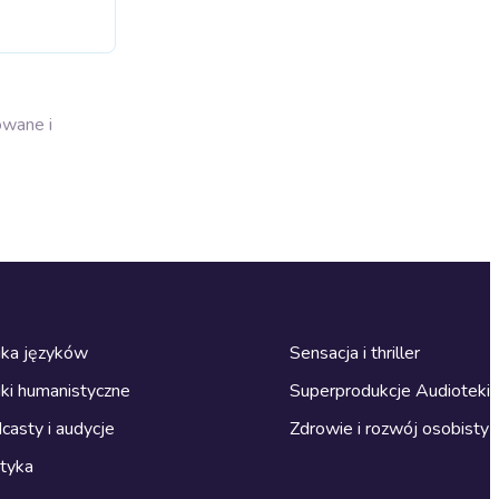
owane i
ka języków
Sensacja i thriller
ki humanistyczne
Superprodukcje Audioteki
casty i audycje
Zdrowie i rozwój osobisty
ityka