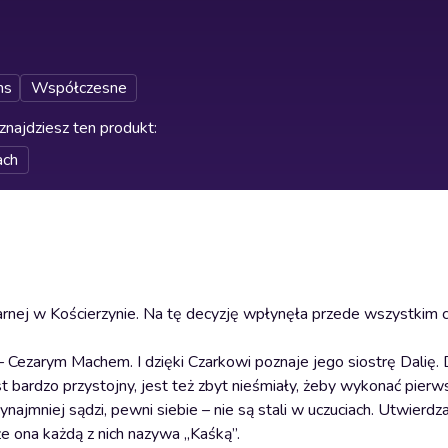
ns
Współczesne
znajdziesz ten produkt
:
ach
rnej w Kościerzynie. Na tę decyzję wpłynęła przede wszystkim ch
 – Cezarym Machem. I dzięki Czarkowi poznaje jego siostrę Dalię
bardzo przystojny, jest też zbyt nieśmiały, żeby wykonać pierws
zynajmniej sądzi, pewni siebie – nie są stali w uczuciach. Utwierdz
 że ona każdą z nich nazywa „Kaśką”.