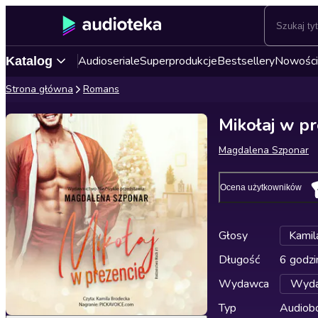
Audioseriale
Superprodukcje
Bestsellery
Nowości
Katalog
Strona główna
Romans
Mikołaj w p
Magdalena Szponar
Ocena użytkowników
Głosy
Kamil
Długość
6 godzi
Wydawca
Wyda
Typ
Audiobo