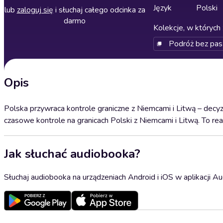
Język
Polski
lub
zaloguj się
i słuchaj całego odcinka za
darmo
Kolekcje, w których 
Podróż bez pas
Opis
Polska przywraca kontrole graniczne z Niemcami i Litwą – decyzj
czasowe kontrole na granicach Polski z Niemcami i Litwą. To r
Jak słuchać audiobooka?
Słuchaj audiobooka na urządzeniach Android i iOS w aplikacji Au