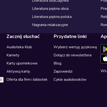
Literatura obyczajowa
Pol
Literatura piękna obca
Pra
Literatura piękna polska
Reli
Nagrania relaksacyjne
Ro
Zacznij słuchać
Przydatne linki
Ap
Audioteka Klub
Wybierz wersję językową
Karnety
Dołącz do newslettera
Karty upominkowe
Blog
Wsz
Aktywuj kartę
Zapowiedzi
Oferta dla firm i bibliotek
Cykle audiobooków
i