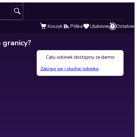
Koszyk
Półka
Ulubione
Ostatnie
a granicy?
Cały odcinek dostępny za darmo
Zaloguj się i słuchaj odcinka