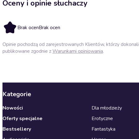
Oceny i opinie słuchaczy
Brak ocen
Brak ocen
Opinie pochodzą od zarejestrowanych Klientów, którzy dokonali 
publikowane zgodnie z
Warunkami opiniowania
.
Kategorie
Nowości
Dla młodzieży
Oferty specjalne
Erotyczne
Bestsellery
Fantastyka