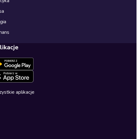
ityka
sa
gia
mans
likacje
ystkie aplikacje