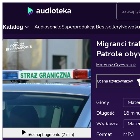
Audioseriale
Superprodukcje
Bestsellery
Nowości
Katalog
Migranci tra
Patrole oby
Mateusz Grzeszczuk
Ocena użytkowników
Głosy
Mateu
Długość
18 min
Wydawca
Mateu
Format
MP3
Słuchaj
fragmentu (2 min)