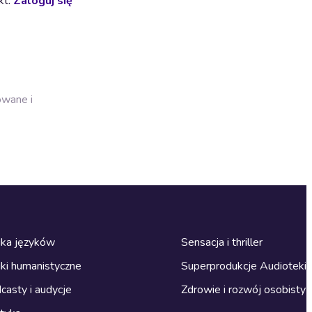
kt.
Zaloguj się
owane i
ka języków
Sensacja i thriller
ki humanistyczne
Superprodukcje Audioteki
casty i audycje
Zdrowie i rozwój osobisty