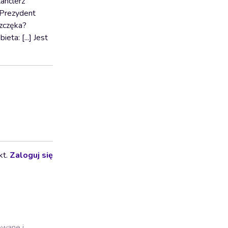
Kanclerz
. Prezydent
Szczęka?
eta: [...] Jest
kt.
Zaloguj się
owane i