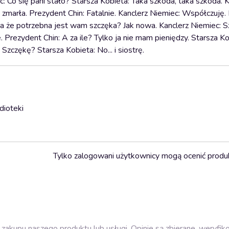
: Co się pani stało? Starsza Kobieta: Taka szkoda, taka szkoda. 
mi zmarła. Prezydent Chin: Fatalnie. Kanclerz Niemiec: Współczuję
ba że potrzebna jest wam szczęka? Jak nowa. Kanclerz Niemiec: 
 Prezydent Chin: A za ile? Tylko ja nie mam pieniędzy. Starsza Kobi
zczękę? Starsza Kobieta: No... i siostrę.
dioteki
Tylko zalogowani użytkownicy mogą ocenić produ
zakupu naszego produktu lub usługi. Opinie są zbierane, weryfik