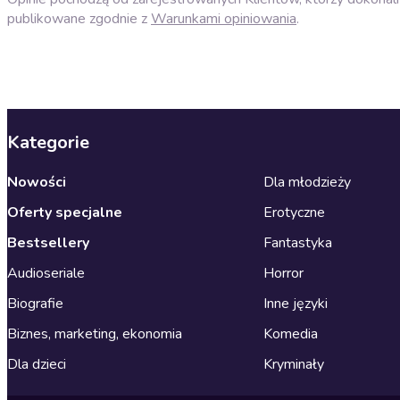
publikowane zgodnie z
Warunkami opiniowania
.
Kategorie
Nowości
Dla młodzieży
Oferty specjalne
Erotyczne
Bestsellery
Fantastyka
Audioseriale
Horror
Biografie
Inne języki
Biznes, marketing, ekonomia
Komedia
Dla dzieci
Kryminały