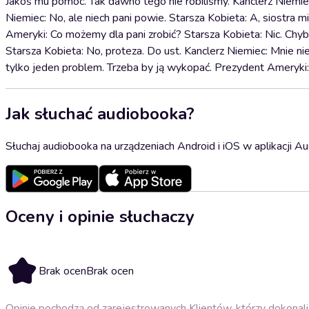
Jakoś mu pomóc. Tak dawno tego nie robiliśmy. Kanclerz Niemiec
Niemiec: No, ale niech pani powie. Starsza Kobieta: A, siostra 
Ameryki: Co możemy dla pani zrobić? Starsza Kobieta: Nic. Chy
Starsza Kobieta: No, proteza. Do ust. Kanclerz Niemiec: Mnie nie.
tylko jeden problem. Trzeba by ją wykopać. Prezydent Ameryki: S
Jak słuchać audiobooka?
Słuchaj audiobooka na urządzeniach Android i iOS w aplikacji Au
Oceny i opinie słuchaczy
Brak ocen
Brak ocen
Opinie pochodzą od zarejestrowanych Klientów, którzy dokonali 