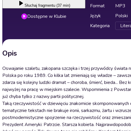
Format
MP3
Słuchaj
fragmentu (37 min)
Język
Polski
Dostępne w Klubie
Kategoria
Liter
Opis
Oswajanie szaletu, zakopana szczęka i trzej przywódcy świata na
Polska po roku 1989. Co kilka lat zmieniają się władze – zaws
zdarza się kolejny ludzki dramat – choroba, śmierć, bieda... Be
najwyżej na pracę w miejskim szalecie. Wspomnienia z Powstania
już chyba tylko z nazwy partii politycznej.
Taką rzeczywistość w dziewięciu znakomicie skomponowanych 
tematycznie tekstach nie brakuje ironii, sarkazmu, żartu i wzru
postmodernistyczne spojrzenie na rzeczywistość oraz zmieszani
Prezydent Ameryki: Patrzcie. Starsza kobieta. Najprawdopodobni