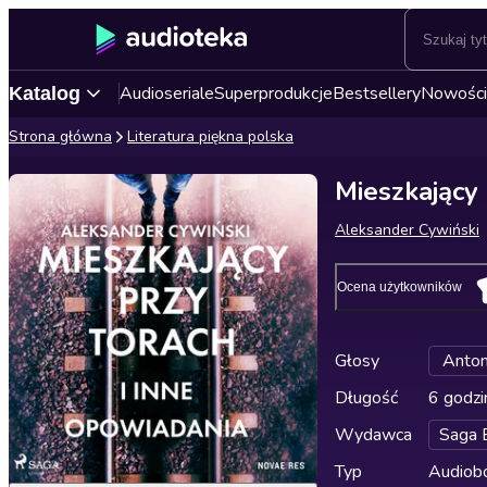
Audioseriale
Superprodukcje
Bestsellery
Nowości
Katalog
Strona główna
Literatura piękna polska
Mieszkający 
Aleksander Cywiński
Ocena użytkowników
Głosy
Anton
Długość
6 godzi
Wydawca
Saga 
Typ
Audiobo