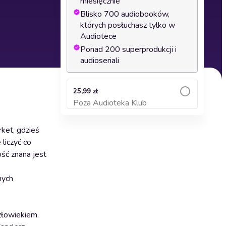
miesięcznie
Blisko 700 audiobooków,
których posłuchasz tylko w
Audiotece
Ponad 200 superprodukcji i
audioseriali
25,99 zł
Poza Audioteka Klub
Dodaj do koszyka
ket, gdzieś
liczyć co
ość znana jest
nych
złowiekiem.