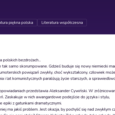
atura piękna polska
Literatura współczesna
 polskich bezdrożach...
ze tak samo skorumpowane. Gdzieś buduje się nowy niemiecki mar
z kumoterskich powiązań zwykły, choć wykształcony, człowiek może 
 i lat komunistycznych paraliżują życie starszych, a sprawiedliw
opowiadaniach przedstawia Aleksander Cywiński. W zróżnicowa
szeń. Zaskakuje w nich awangardowe podejście do języka i stylu,
e epiki z gatunkami dramatycznymi.
ej ma jakiś problem. Jest okazja, by pochylić się nad zwykłym c