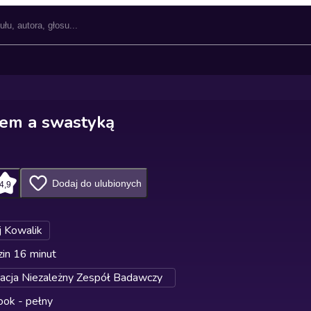
em a swastyką
Dodaj do ulubionych
4,9
j Kowalik
in 16 minut
acja Niezależny Zespół Badawczy
ok - pełny