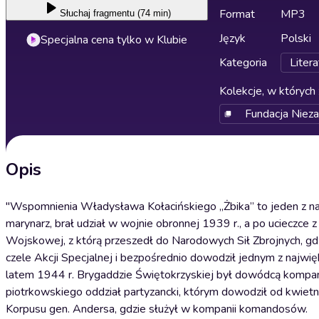
Format
MP3
Słuchaj
fragmentu (74 min)
Język
Polski
Specjalna cena tylko w Klubie
Kategoria
Litera
Kolekcje, w których 
Fundacja Niez
Opis
"Wspomnienia Władysława Kołacińskiego „Żbika” to jeden z na
marynarz, brał udział w wojnie obronnej 1939 r., a po ucieczce 
Wojskowej, z którą przeszedł do Narodowych Sił Zbrojnych, g
czele Akcji Specjalnej i bezpośrednio dowodził jednym z najw
latem 1944 r. Brygaddzie Świętokrzyskiej był dowódcą kompani
piotrkowskiego oddział partyzancki, którym dowodził od kwietnia
Korpusu gen. Andersa, gdzie służył w kompanii komandosów.