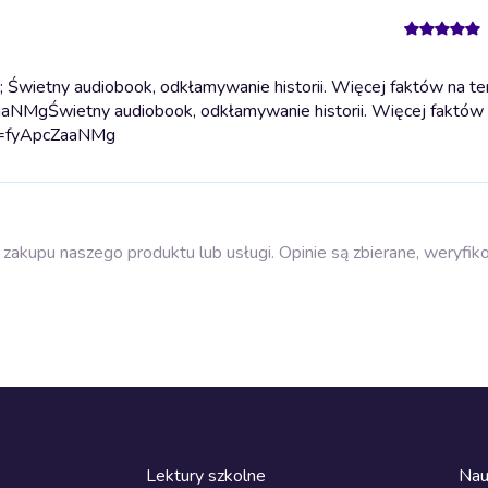
; Świetny audiobook, odkłamywanie historii. Więcej faktów na t
ZaaNMg
Świetny audiobook, odkłamywanie historii. Więcej faktów
?v=fyApcZaaNMg
zakupu naszego produktu lub usługi. Opinie są zbierane, weryfik
Lektury szkolne
Nau