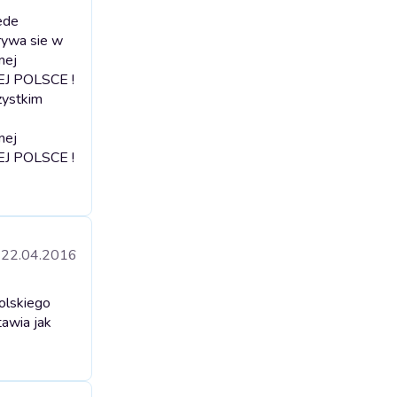
ede
ywa sie w
mej
IEJ POLSCE !
zystkim
mej
IEJ POLSCE !
22.04.2016
olskiego
awia jak