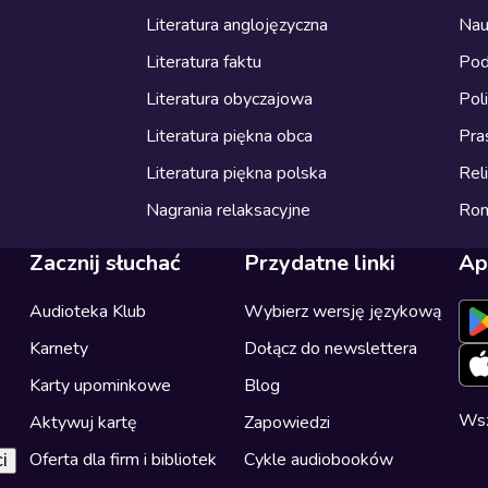
Literatura anglojęzyczna
Nau
Literatura faktu
Pod
Literatura obyczajowa
Pol
Literatura piękna obca
Pra
Literatura piękna polska
Reli
Nagrania relaksacyjne
Ro
Zacznij słuchać
Przydatne linki
Ap
Audioteka Klub
Wybierz wersję językową
Karnety
Dołącz do newslettera
Karty upominkowe
Blog
Wsz
Aktywuj kartę
Zapowiedzi
Oferta dla firm i bibliotek
Cykle audiobooków
i