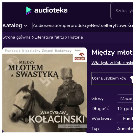
Audioseriale
Superprodukcje
Bestsellery
Nowości
Katalog
Strona główna
Literatura faktu
Historia
Między młot
Władysław Kołaciński
Ocena użytkowników
Głosy
Macie
Długość
12 godz
Wydawca
Fund
Typ
Audiobo