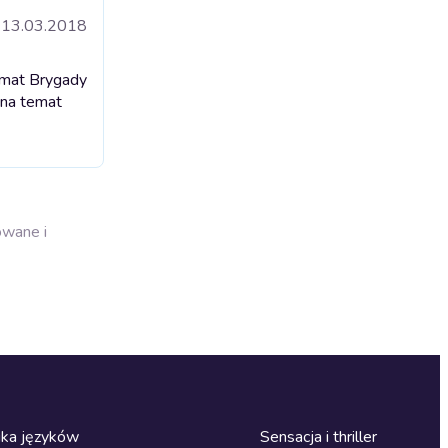
13.03.2018
emat Brygady
 na temat
owane i
ka języków
Sensacja i thriller