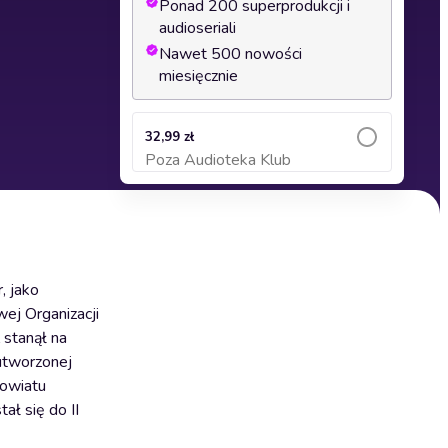
Ponad 200 superprodukcji i
audioseriali
Nawet 500 nowości
miesięcznie
32,99 zł
Poza Audioteka Klub
Dodaj do koszyka
, jako
wej Organizacji
 stanął na
utworzonej
powiatu
ał się do II