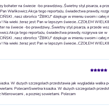
 bohater na świecie -bo prawdziwy...Świetny styl pisarza, a prz
 Wańkowicz.Akcja tego reportażu, świadectwa prawdy, rozgr
IŃSKI , nasz obrońco "ŹBIKU" dziękuje w imieniu swoim i całej 
a ! Na wieki ,teraz jest Pan w lepszym świecie...CZOŁEM WIELK
er na świecie -bo prawdziwy...Świetny styl pisarza, a przede ws
.Akcja tego reportażu, świadectwa prawdy, rozgrywa sie w
IŃSKI , nasz obrońco "ŹBIKU" dziękuje w imieniu swoim i całej 
a ! Na wieki ,teraz jest Pan w lepszym świecie...CZOŁEM WIELK
iazka. W duzych szczegolach przedstawia jak wygladala walka p
owietami. Polecam
Swietna ksiazka. W duzych szczegolach przedst
hitlerowcami , a pozniej sowietami. Polecam