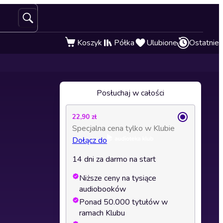
Koszyk
Półka
Ulubione
Ostatnie
Posłuchaj w całości
22,90 zł
Specjalna cena tylko w Klubie
Dołącz do
14 dni za darmo na start
Niższe ceny na tysiące
audiobooków
Ponad 50.000 tytułów w
ramach Klubu