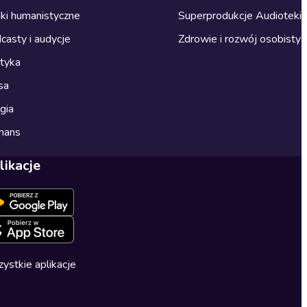
ki humanistyczne
Superprodukcje Audioteki
casty i audycje
Zdrowie i rozwój osobisty
ityka
sa
gia
mans
likacje
ystkie aplikacje