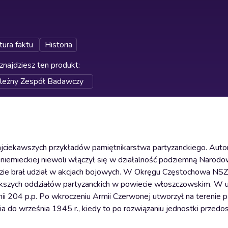
tura faktu
Historia
znajdziesz ten produkt
:
ależny Zespół Badawczy
jciekawszych przykładów pamiętnikarstwa partyzanckiego. Autor
z niemieckiej niewoli włączył się w działalność podziemną Narodo
dzie brał udział w akcjach bojowych. W Okręgu Częstochowa NSZ
iększych oddziałów partyzanckich w powiecie włoszczowskim. W 
i 204 p.p. Po wkroczeniu Armii Czerwonej utworzył na terenie 
 do września 1945 r., kiedy to po rozwiązaniu jednostki przedost