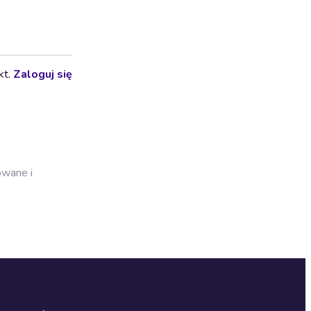
kt.
Zaloguj się
owane i