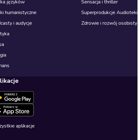
ka języków
Sensacja i thriller
ki humanistyczne
Superprodukcje Audioteki
casty i audycje
Zdrowie i rozwój osobisty
ityka
sa
gia
mans
likacje
ystkie aplikacje