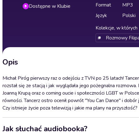
Format
MP3
Dostępne w Klubie
Język
Polski
Kolekcje, w których 
Rozmowy Filip
Opis
Michał Piróg pierwszy raz o odejściu z TVN po 25 latach! Tancerz
rozstał się ze stacją i jak wyglądała jego pożegnalna rozmowa. 
Joanną Krupą oraz o coming oucie i społeczności LGBT w Polsce
równości. Tancerz ostro ocenił powrót "You Can Dance" i dobór j
Czy istnieje życie poza telewizją i jakie ma plany na przyszłość?
Jak słuchać audiobooka?