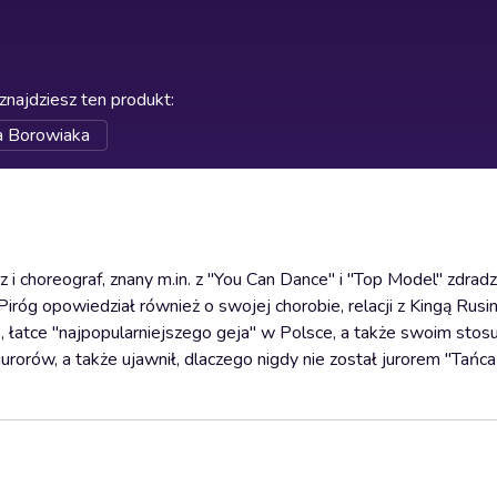
znajdziesz ten produkt
:
a Borowiaka
 i choreograf, znany m.in. z "You Can Dance" i "Top Model" zdradz
Piróg opowiedział również o swojej chorobie, relacji z Kingą Rusi
, łatce "najpopularniejszego geja" w Polsce, a także swoim stos
urorów, a także ujawnił, dlaczego nigdy nie został jurorem "Tańc