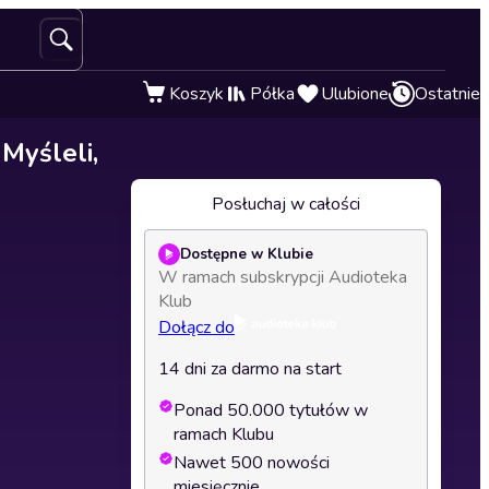
Koszyk
Półka
Ulubione
Ostatnie
Myśleli,
Posłuchaj w całości
Dostępne w Klubie
W ramach subskrypcji Audioteka
Klub
Dołącz do
14 dni za darmo na start
Ponad 50.000 tytułów w
ramach Klubu
Nawet 500 nowości
miesięcznie