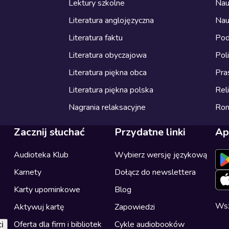
Lektury szkolne
Nau
Literatura anglojęzyczna
Nau
Literatura faktu
Pod
Literatura obyczajowa
Pol
Literatura piękna obca
Pra
Literatura piękna polska
Reli
Nagrania relaksacyjne
Ro
Zacznij słuchać
Przydatne linki
Ap
Audioteka Klub
Wybierz wersję językową
Karnety
Dołącz do newslettera
Karty upominkowe
Blog
Wsz
Aktywuj kartę
Zapowiedzi
Oferta dla firm i bibliotek
Cykle audiobooków
i