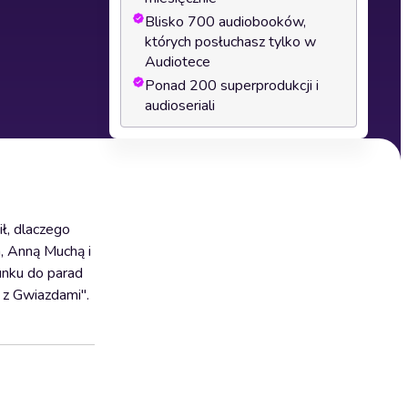
Blisko 700 audiobooków,
których posłuchasz tylko w
Audiotece
Ponad 200 superprodukcji i
audioseriali
ił, dlaczego
n, Anną Muchą i
unku do parad
a z Gwiazdami".