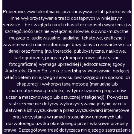
Lektury szkolne
Literatura anglojęzyczna
Pobieranie, zwielokrotnianie, przechowywanie lub jakiekolwiek
inne wykorzystywanie treści dostępnych w niniejszym
Literatura faktu
serwisie - bez względu na ich charakter i sposób wyrażenia (w
szczególności lecz nie wyłącznie: słowne, słowno-muzyczne,
Literatura obyczajowa
muzyczne, audiowizualne, audialne, tekstowe, graficzne i
Literatura piękna obca
zawarte w nich dane i informacje, bazy danych i zawarte w nich
dane) oraz formę (np. literackie, publicystyczne, naukowe,
Literatura piękna polska
kartograficzne, programy komputerowe, plastyczne,
Nagrania relaksacyjne
fotograficzne) wymaga uprzedniej i jednoznacznej zgody
Audioteka Group Sp. z o.o. z siedzibą w Warszawie, będącej
Nauka języków
właścicielem niniejszego serwisu, bez względu na sposób ich
Nauki humanistyczne
eksploracji i wykorzystaną metodę (manualną lub
zautomatyzowaną technikę, w tym z użyciem programów
Podcasty i audycje
uczenia maszynowego lub sztucznej inteligencji). Powyższe
Polityka
zastrzeżenie nie dotyczy wykorzystywania jedynie w celu
ułatwienia ich wyszukiwania przez wyszukiwarki internetowe
Prasa
oraz korzystania w ramach stosunków umownych lub
Religia
dozwolonego użytku określonego przez właściwe przepisy
prawa. Szczegółowa treść dotycząca niniejszego zastrzeżenia
Romans