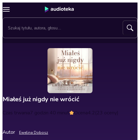
Miałeś już nigdy nie wrócić
Czas trwania
7 godzin 40 minut
Ocena
4.2
(23 oceny)
Autor
Ewelina Dobosz