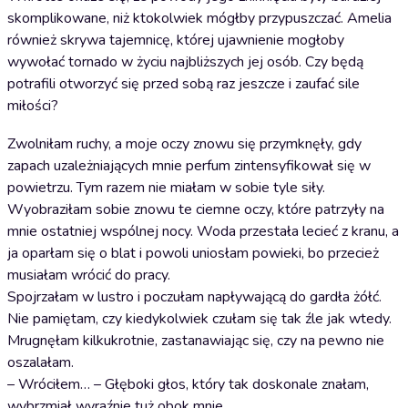
skomplikowane, niż ktokolwiek mógłby przypuszczać. Amelia
również skrywa tajemnicę, której ujawnienie mogłoby
wywołać tornado w życiu najbliższych jej osób. Czy będą
potrafili otworzyć się przed sobą raz jeszcze i zaufać sile
miłości?
Zwolniłam ruchy, a moje oczy znowu się przymknęły, gdy
zapach uzależniających mnie perfum zintensyfikował się w
powietrzu. Tym razem nie miałam w sobie tyle siły.
Wyobraziłam sobie znowu te ciemne oczy, które patrzyły na
mnie ostatniej wspólnej nocy. Woda przestała lecieć z kranu, a
ja oparłam się o blat i powoli uniosłam powieki, bo przecież
musiałam wrócić do pracy.
Spojrzałam w lustro i poczułam napływającą do gardła żółć.
Nie pamiętam, czy kiedykolwiek czułam się tak źle jak wtedy.
Mrugnęłam kilkukrotnie, zastanawiając się, czy na pewno nie
oszalałam.
– Wróciłem… – Głęboki głos, który tak doskonale znałam,
wybrzmiał wyraźnie tuż obok mnie.