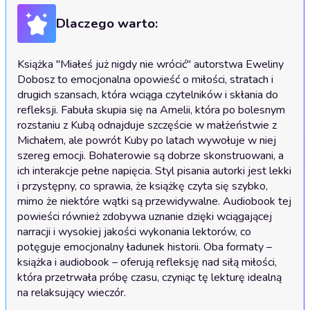
Dlaczego warto:
Książka "Miałeś już nigdy nie wrócić" autorstwa Eweliny 
Dobosz to emocjonalna opowieść o miłości, stratach i 
drugich szansach, która wciąga czytelników i skłania do 
refleksji. Fabuła skupia się na Amelii, która po bolesnym 
rozstaniu z Kubą odnajduje szczęście w małżeństwie z 
Michałem, ale powrót Kuby po latach wywołuje w niej 
szereg emocji. Bohaterowie są dobrze skonstruowani, a 
ich interakcje pełne napięcia. Styl pisania autorki jest lekki 
i przystępny, co sprawia, że książkę czyta się szybko, 
mimo że niektóre wątki są przewidywalne. Audiobook tej 
powieści również zdobywa uznanie dzięki wciągającej 
narracji i wysokiej jakości wykonania lektorów, co 
potęguje emocjonalny ładunek historii. Oba formaty – 
książka i audiobook – oferują refleksję nad siłą miłości, 
która przetrwała próbę czasu, czyniąc tę lekturę idealną 
na relaksujący wieczór.