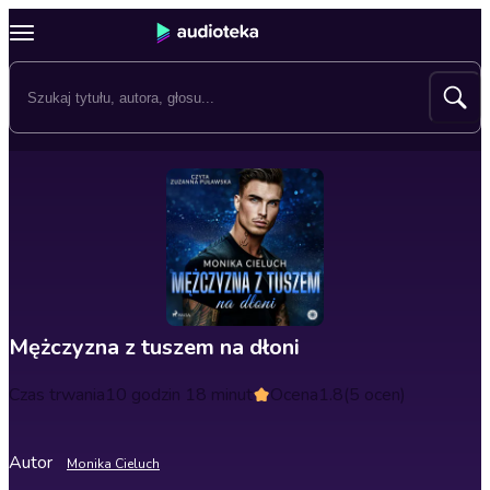
Mężczyzna z tuszem na dłoni
Czas trwania
10 godzin 18 minut
Ocena
1.8
(5 ocen)
Autor
Monika Cieluch