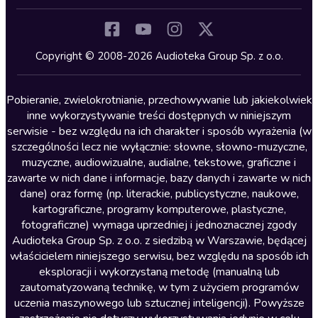
Inne języki
Komedia
Kryminały
Copyright © 2008-2026 Audioteka Group Sp. z o.o.
Lektury szkolne
Literatura anglojęzyczna
Pobieranie, zwielokrotnianie, przechowywanie lub jakiekolwiek
inne wykorzystywanie treści dostępnych w niniejszym
Literatura faktu
serwisie - bez względu na ich charakter i sposób wyrażenia (w
szczególności lecz nie wyłącznie: słowne, słowno-muzyczne,
Literatura obyczajowa
muzyczne, audiowizualne, audialne, tekstowe, graficzne i
Literatura piękna obca
zawarte w nich dane i informacje, bazy danych i zawarte w nich
dane) oraz formę (np. literackie, publicystyczne, naukowe,
Literatura piękna polska
kartograficzne, programy komputerowe, plastyczne,
Nagrania relaksacyjne
fotograficzne) wymaga uprzedniej i jednoznacznej zgody
Audioteka Group Sp. z o.o. z siedzibą w Warszawie, będącej
Nauka języków
właścicielem niniejszego serwisu, bez względu na sposób ich
Nauki humanistyczne
eksploracji i wykorzystaną metodę (manualną lub
zautomatyzowaną technikę, w tym z użyciem programów
Podcasty i audycje
uczenia maszynowego lub sztucznej inteligencji). Powyższe
Polityka