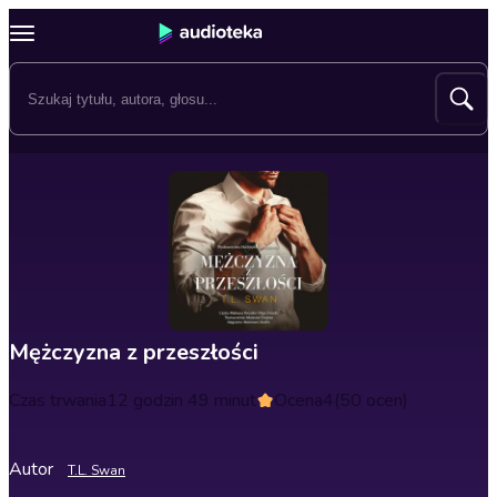
Mężczyzna z przeszłości
Czas trwania
12 godzin 49 minut
Ocena
4
(50 ocen)
Autor
T.L. Swan