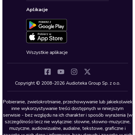
Wybierz wersję językową
Karty upominkowe
Ustawienia prywatności
Dla dzieci
Aplikacje
Dołącz do newslettera
Aktywuj kartę
Formularz zgłaszania nielegalnych treści
Dla młodzieży
Blog
Oferta dla firm i bibliotek
Deklaracja dostępności
Erotyczne
Zapowiedzi
Fantastyka
Cykle audiobooków
Horror
Wszystkie aplikacje
Inne języki
Komedia
Kryminały
Copyright © 2008-2026 Audioteka Group Sp. z o.o.
Lektury szkolne
Literatura anglojęzyczna
Pobieranie, zwielokrotnianie, przechowywanie lub jakiekolwiek
inne wykorzystywanie treści dostępnych w niniejszym
Literatura faktu
serwisie - bez względu na ich charakter i sposób wyrażenia (w
szczególności lecz nie wyłącznie: słowne, słowno-muzyczne,
Literatura obyczajowa
muzyczne, audiowizualne, audialne, tekstowe, graficzne i
Literatura piękna obca