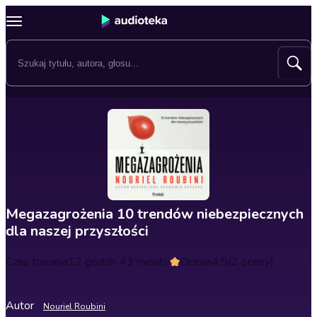
Megazagrożenia 10 trendów niebezpiecznych
dla naszej przyszłości
Czas trwania
12 godzin 43 minuty
Ocena
4.5
(2 oceny)
Autor
Nouriel Roubini