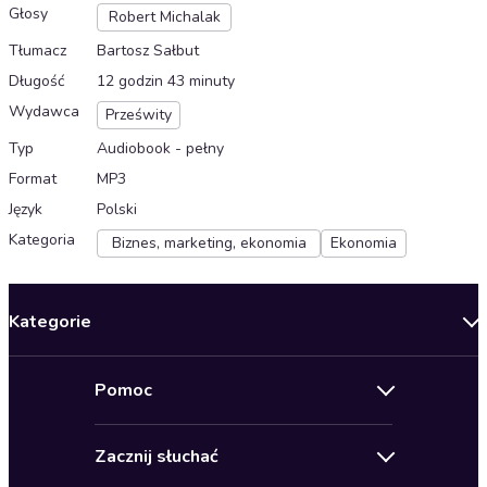
Głosy
Robert Michalak
Tłumacz
Bartosz Sałbut
Długość
12 godzin 43 minuty
Wydawca
Prześwity
Typ
Audiobook - pełny
Format
MP3
Język
Polski
Kategoria
Biznes, marketing, ekonomia
Ekonomia
Kategorie
Nowości
Pomoc
Oferty specjalne
Kontakt
Bestsellery
Zacznij słuchać
Pomoc
Audioseriale