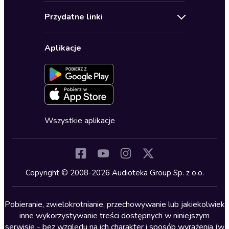
Audioteka Klub
Regulamin
Biografie
Przydatne linki
Karnety
Polityka prywatności
Biznes, marketing, ekonomia
Wybierz wersję językową
Karty upominkowe
Ustawienia prywatności
Dla dzieci
Aplikacje
Dołącz do newslettera
Aktywuj kartę
Formularz zgłaszania nielegalnych treści
Dla młodzieży
Blog
Oferta dla firm i bibliotek
Deklaracja dostępności
Erotyczne
Zapowiedzi
Fantastyka
Cykle audiobooków
Horror
Wszystkie aplikacje
Inne języki
Komedia
Kryminały
Copyright © 2008-2026 Audioteka Group Sp. z o.o.
Lektury szkolne
Literatura anglojęzyczna
Pobieranie, zwielokrotnianie, przechowywanie lub jakiekolwiek
inne wykorzystywanie treści dostępnych w niniejszym
Literatura faktu
serwisie - bez względu na ich charakter i sposób wyrażenia (w