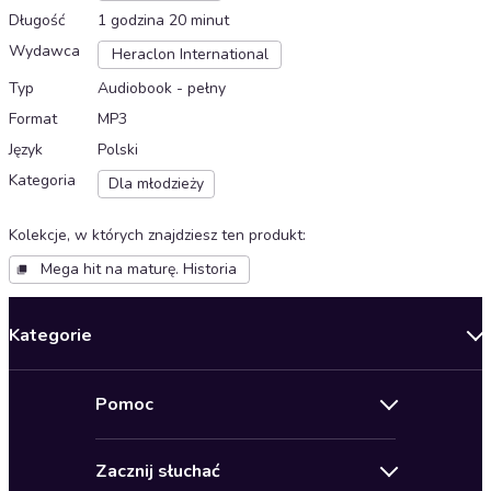
Długość
1 godzina 20 minut
Wydawca
Heraclon International
Typ
Audiobook - pełny
Format
MP3
Język
Polski
Kategoria
Dla młodzieży
Kolekcje, w których znajdziesz ten produkt
:
Mega hit na maturę. Historia
Kategorie
Nowości
Pomoc
Oferty specjalne
Kontakt
Bestsellery
Zacznij słuchać
Pomoc