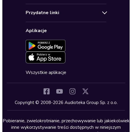
Audioseriale
Audioteka Klub
Regulamin
Biografie
Przydatne linki
Karnety
Polityka prywatności
Biznes, marketing, ekonomia
Wybierz wersję językową
Karty upominkowe
Ustawienia prywatności
Dla dzieci
Aplikacje
Dołącz do newslettera
Aktywuj kartę
Formularz zgłaszania nielegalnych treści
Dla młodzieży
Blog
Oferta dla firm i bibliotek
Deklaracja dostępności
Erotyczne
Zapowiedzi
Fantastyka
Cykle audiobooków
Horror
Wszystkie aplikacje
Inne języki
Komedia
Kryminały
Copyright © 2008-2026 Audioteka Group Sp. z o.o.
Lektury szkolne
Literatura anglojęzyczna
Pobieranie, zwielokrotnianie, przechowywanie lub jakiekolwiek
inne wykorzystywanie treści dostępnych w niniejszym
Literatura faktu