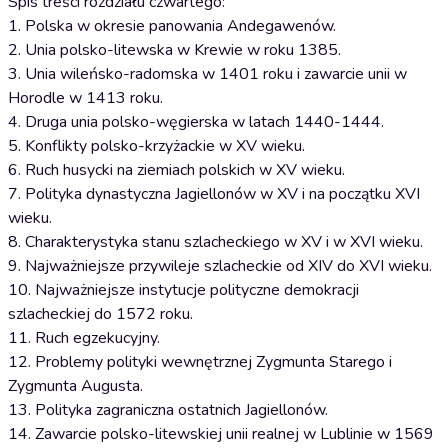
Spis treści rozdziału czwartego:
1. Polska w okresie panowania Andegawenów.
2. Unia polsko-litewska w Krewie w roku 1385.
3. Unia wileńsko-radomska w 1401 roku i zawarcie unii w
Horodle w 1413 roku.
4. Druga unia polsko-węgierska w latach 1440-1444.
5. Konflikty polsko-krzyżackie w XV wieku.
6. Ruch husycki na ziemiach polskich w XV wieku.
7. Polityka dynastyczna Jagiellonów w XV i na początku XVI
wieku.
8. Charakterystyka stanu szlacheckiego w XV i w XVI wieku.
9. Najważniejsze przywileje szlacheckie od XIV do XVI wieku.
10. Najważniejsze instytucje polityczne demokracji
szlacheckiej do 1572 roku.
11. Ruch egzekucyjny.
12. Problemy polityki wewnętrznej Zygmunta Starego i
Zygmunta Augusta.
13. Polityka zagraniczna ostatnich Jagiellonów.
14. Zawarcie polsko-litewskiej unii realnej w Lublinie w 1569