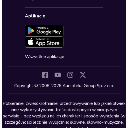
Karnety
Polityka prywatności
Biznes, marketing, ekonomia
Wybierz wersję językową
Karty upominkowe
Ustawienia prywatności
Dla dzieci
Aplikacje
Dołącz do newslettera
Aktywuj kartę
Formularz zgłaszania nielegalnych treści
Dla młodzieży
Blog
Oferta dla firm i bibliotek
Deklaracja dostępności
Erotyczne
Zapowiedzi
Fantastyka
Cykle audiobooków
Horror
Wszystkie aplikacje
Inne języki
Komedia
Kryminały
Copyright © 2008-2026 Audioteka Group Sp. z o.o.
Lektury szkolne
Literatura anglojęzyczna
Pobieranie, zwielokrotnianie, przechowywanie lub jakiekolwiek
inne wykorzystywanie treści dostępnych w niniejszym
Literatura faktu
serwisie - bez względu na ich charakter i sposób wyrażenia (w
szczególności lecz nie wyłącznie: słowne, słowno-muzyczne,
Literatura obyczajowa