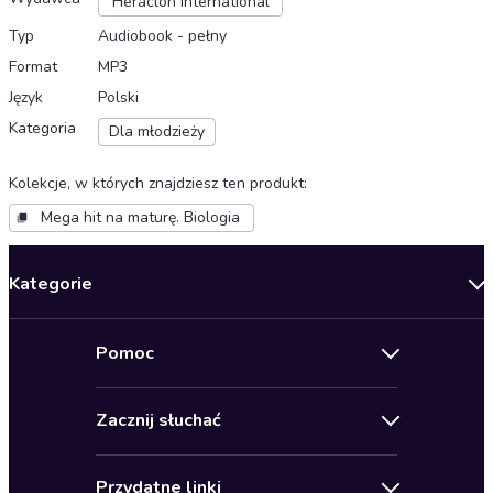
Heraclon International
Typ
Audiobook - pełny
Format
MP3
Język
Polski
Kategoria
Dla młodzieży
Kolekcje, w których znajdziesz ten produkt
:
Mega hit na maturę. Biologia
Kategorie
Nowości
Pomoc
Oferty specjalne
Kontakt
Bestsellery
Zacznij słuchać
Pomoc
Audioseriale
Audioteka Klub
Regulamin
Biografie
Przydatne linki