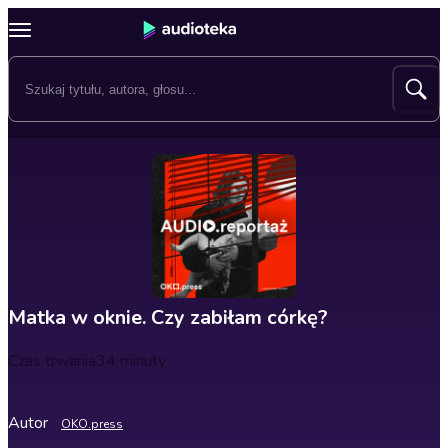
Matka w oknie. Czy zabiłam córkę?
Czas trwania
34 minuty
Autor
OKO.press