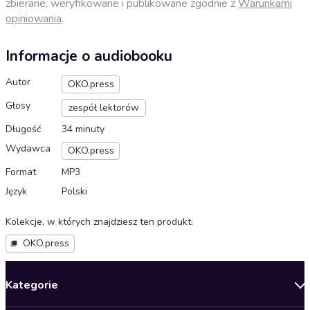
zbierane, weryfikowane i publikowane zgodnie z
Warunkami
opiniowania
.
Informacje o audiobooku
Autor
OKO.press
Głosy
zespół lektorów
Długość
34 minuty
Wydawca
OKO.press
Format
MP3
Język
Polski
Kolekcje, w których znajdziesz ten produkt
:
OKO.press
Kategorie