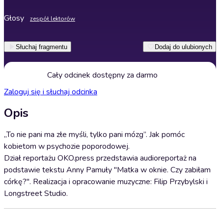
Głosy
zespół lektorów
Słuchaj fragmentu
Dodaj do ulubionych
Cały odcinek dostępny za darmo
Zaloguj się i słuchaj odcinka
Opis
„To nie pani ma złe myśli, tylko pani mózg”. Jak pomóc
kobietom w psychozie poporodowej.
Dział reportażu OKO.press przedstawia audioreportaż na
podstawie tekstu Anny Pamuły "Matka w oknie. Czy zabiłam
córkę?". Realizacja i opracowanie muzyczne: Filip Przybylski i
Longstreet Studio.