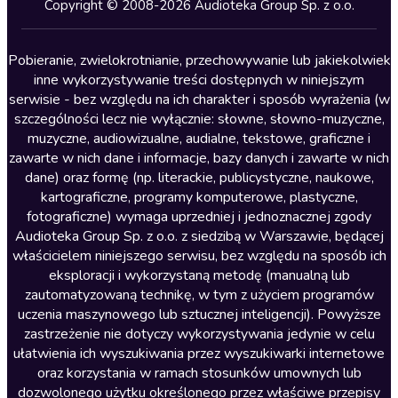
Kryminały
Copyright © 2008-2026 Audioteka Group Sp. z o.o.
Lektury szkolne
Literatura anglojęzyczna
Pobieranie, zwielokrotnianie, przechowywanie lub jakiekolwiek
inne wykorzystywanie treści dostępnych w niniejszym
Literatura faktu
serwisie - bez względu na ich charakter i sposób wyrażenia (w
szczególności lecz nie wyłącznie: słowne, słowno-muzyczne,
Literatura obyczajowa
muzyczne, audiowizualne, audialne, tekstowe, graficzne i
Literatura piękna obca
zawarte w nich dane i informacje, bazy danych i zawarte w nich
dane) oraz formę (np. literackie, publicystyczne, naukowe,
Literatura piękna polska
kartograficzne, programy komputerowe, plastyczne,
Nagrania relaksacyjne
fotograficzne) wymaga uprzedniej i jednoznacznej zgody
Audioteka Group Sp. z o.o. z siedzibą w Warszawie, będącej
Nauka języków
właścicielem niniejszego serwisu, bez względu na sposób ich
Nauki humanistyczne
eksploracji i wykorzystaną metodę (manualną lub
zautomatyzowaną technikę, w tym z użyciem programów
Podcasty i audycje
uczenia maszynowego lub sztucznej inteligencji). Powyższe
Polityka
zastrzeżenie nie dotyczy wykorzystywania jedynie w celu
ułatwienia ich wyszukiwania przez wyszukiwarki internetowe
Prasa
oraz korzystania w ramach stosunków umownych lub
Religia
dozwolonego użytku określonego przez właściwe przepisy