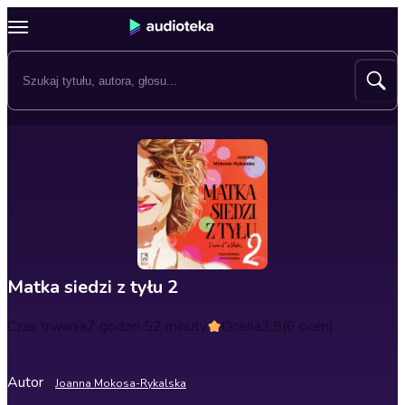
Matka siedzi z tyłu 2
Czas trwania
7 godzin 52 minuty
Ocena
3.8
(6 ocen)
Autor
Joanna Mokosa-Rykalska