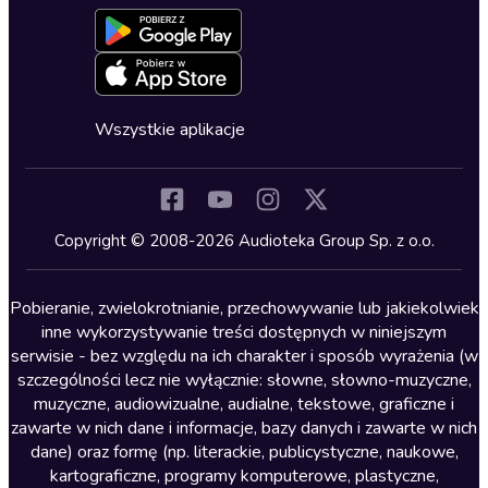
Formularz zgłaszania nielegalnych treści
Dla młodzieży
Blog
Oferta dla firm i bibliotek
Deklaracja dostępności
Erotyczne
Zapowiedzi
Fantastyka
Cykle audiobooków
Horror
Wszystkie aplikacje
Inne języki
Komedia
Kryminały
Copyright © 2008-2026 Audioteka Group Sp. z o.o.
Lektury szkolne
Literatura anglojęzyczna
Pobieranie, zwielokrotnianie, przechowywanie lub jakiekolwiek
inne wykorzystywanie treści dostępnych w niniejszym
Literatura faktu
serwisie - bez względu na ich charakter i sposób wyrażenia (w
szczególności lecz nie wyłącznie: słowne, słowno-muzyczne,
Literatura obyczajowa
muzyczne, audiowizualne, audialne, tekstowe, graficzne i
Literatura piękna obca
zawarte w nich dane i informacje, bazy danych i zawarte w nich
dane) oraz formę (np. literackie, publicystyczne, naukowe,
Literatura piękna polska
kartograficzne, programy komputerowe, plastyczne,