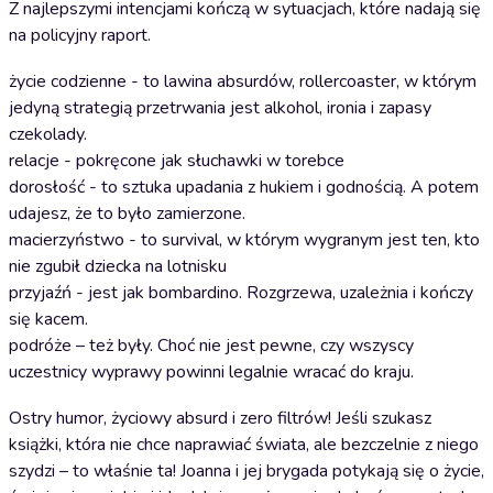
Z najlepszymi intencjami kończą w sytuacjach, które nadają się
na policyjny raport.
życie codzienne - to lawina absurdów, rollercoaster, w którym
jedyną strategią przetrwania jest alkohol, ironia i zapasy
czekolady.
relacje - pokręcone jak słuchawki w torebce
dorosłość - to sztuka upadania z hukiem i godnością. A potem
udajesz, że to było zamierzone.
macierzyństwo - to survival, w którym wygranym jest ten, kto
nie zgubił dziecka na lotnisku
przyjaźń - jest jak bombardino. Rozgrzewa, uzależnia i kończy
się kacem.
podróże – też były. Choć nie jest pewne, czy wszyscy
uczestnicy wyprawy powinni legalnie wracać do kraju.
Ostry humor, życiowy absurd i zero filtrów! Jeśli szukasz
książki, która nie chce naprawiać świata, ale bezczelnie z niego
szydzi – to właśnie ta! Joanna i jej brygada potykają się o życie,